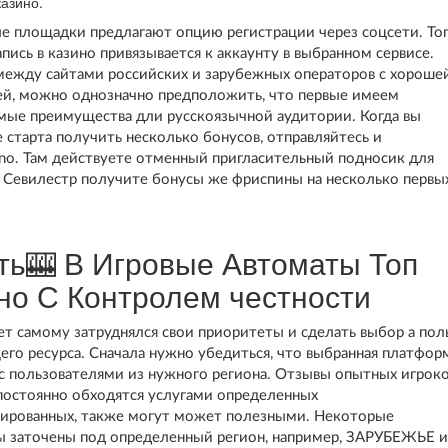
казино.
е площадки предлагают опцию регистрации через соцсети. То
апись в казино привязывается к аккаунту в выбранном сервисе.
между сайтами российских и зарубежных операторов с хороше
ей, можно однозначно предположить, что первые имеем
мые преимущества дли русскоязычной аудитории. Когда вы
 старта получить несколько бонусов, отправляйтесь и
ino. Там действуете отменный пригласительный подносик для
. Севилестр получите бонусы же фриспины на несколько первы
ть🎰 В Игровые Автоматы Топ
но С Контролем честности
ет самому затруднялся свои приоритеты и сделать выбор а пол
го ресурса. Сначала нужно убедиться, что выбранная платфор
с пользователями из нужного региона. Отзывы опытных игроко
постоянно обходятся услугами определенных
вированных, также могут может полезными. Некоторые
ы заточены под определенный регион, например, ЗАРУБЕЖЬЕ 