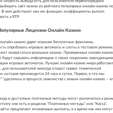
ли скорость вывода есть для пользователя первоочередное
 выбирать сайт нужно из рейтинга популярных онлайн казино п
. В нем действуют них же функции, коэффициенты выплат,
ость а RTP.
Популярные Лицензии Онлайн Казино
 онлайн казино дарят игрокам бесплатные фриспины,
сть опробовать игровые автоматы и слоты в тестовом режиме
жет похвастаться реальные казино. Проверенные онлайн казин
е будут скрывать информацию о своих лицензиях, юрисдикциях
ации игровых автоматов. Лучшие онлайн казино мира работаю
, для пользователей никогда открыт сервис технической
, которая производится 24 часа и сутки. Первое, в что мы
 “уделялось в процессе знакомства с новым онлайн казино – е
.
вода и доступные платежные методы могут различаться а разн
отому они есть в разделах “Платежные методы” или “Касса”.
айты предлагают мгновенные выплаты, в а время как них могут