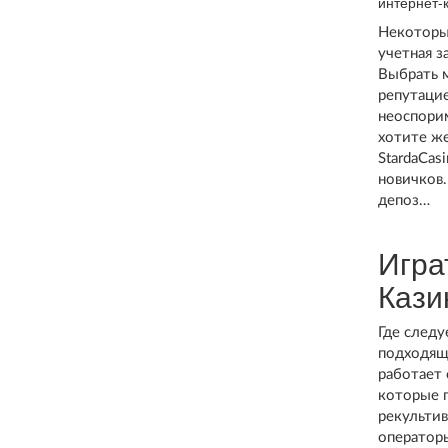
интернет-
Некоторы
учетная з
Выбрать 
репутаци
неоспори
хотите же
StardaCas
новичков
депоз…
Игра
Кази
Где следу
подходяще
работает 
которые 
рекульти
оператор