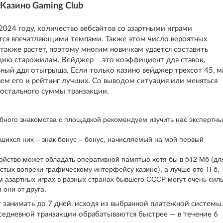
Казино Gaming Club
 2024 году, количество вебсайтов со азартными играми
тся впечатляющими темпами. Также этом число вероятных
также растет, поэтому многим новичкам удается составить
цию старожилам. Вейджер – это коэффициент ддя ставок,
ный ддя отыгрыша. Если только казино вейджер трехсот 45, 
ем его и рейтинг лучших. Со выводом ситуация или меняться
 остального суммы транзакции.
бного знакомства с площадкой рекомендуем изучить нас экспертн
шихся них – знак бонус – бонус, начисляемый на мой первый
ойство может обладать оперативной памятью хотя бы в 512 Мб (дл
стых вопреки графическому интерфейсу казино), а лучше ото 1Гб.
м азартных играх в разных странах бывшего СССР могут очень сил
 они от друга.
занимать до 7 дней, исходя из выбранной платежной системы
седневной транзакции обрабатываются быстрее — в течение 6