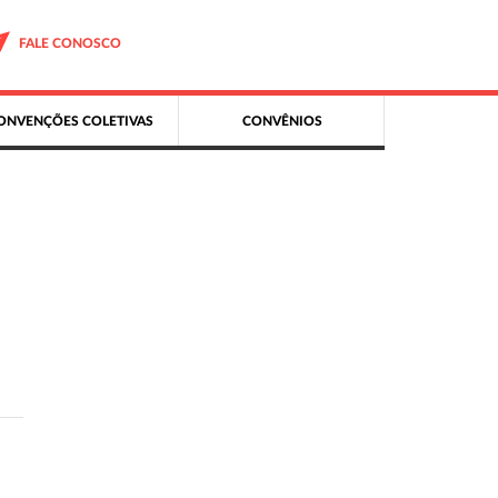
FALE CONOSCO
ONVENÇÕES COLETIVAS
CONVÊNIOS