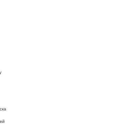
у
ска
лей