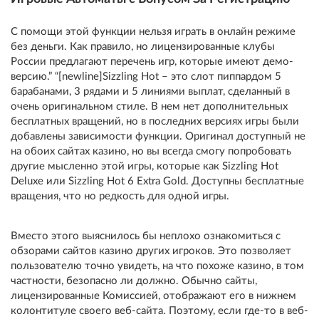
С помощи этой функции нельзя играть в онлайн режиме
без деньги. Как правило, но лицензированные клубы
России предлагают перечень игр, которые имеют демо-
версию.” “[newline]Sizzling Hot – это слот пиппардом 5
барабанами, 3 рядами и 5 линиями выплат, сделанный в
очень оригинальном стиле. В нем нет дополнительных
бесплатных вращений, но в последних версиях игры были
добавлены зависимости функции. Оригинал доступный не
на обоих сайтах казино, но вы всегда смогу попробовать
другие мысленно этой игры, которые как Sizzling Hot
Deluxe или Sizzling Hot 6 Extra Gold. Доступны бесплатные
вращения, что но редкость для одной игры.
Вместо этого выяснилось бы неплохо ознакомиться с
обзорами сайтов казино других игроков. Это позволяет
пользователю точно увидеть, на что похоже казино, в том
частности, безопасно ли должно. Обычно сайты,
лицензированные Комиссией, отображают его в нижнем
колонтитуле своего веб-сайта. Поэтому, если где-то в веб-