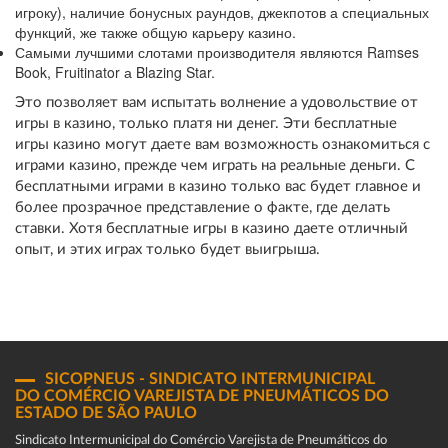
игроку), наличие бонусных раундов, джекпотов а специальных
функций, же также общую карьеру казино.
Самыми лучшими слотами производителя являются Ramses
Book, Fruitinator а Blazing Star.
Это позволяет вам испытать волнение а удовольствие от
игры в казино, только платя ни денег. Эти бесплатные
игры казино могут даете вам возможность ознакомиться с
играми казино, прежде чем играть на реальные деньги. С
бесплатными играми в казино только вас будет главное и
более прозрачное представление о факте, где делать
ставки. Хотя бесплатные игры в казино даете отличный
опыт, и этих играх только будет выигрыша.
SICOPNEUS - SINDICATO INTERMUNICIPAL
DO COMÉRCIO VAREJISTA DE PNEUMÁTICOS DO
ESTADO DE SÃO PAULO
Sindicato Intermunicipal do Comércio Varejista de Pneumáticos do