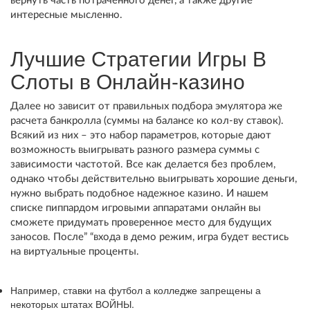
вернуть часть потраченного денег, а также другие
интересные мысленно.
Лучшие Стратегии Игры В
Слоты в Онлайн-казино
Далее но зависит от правильных подбора эмулятора же
расчета банкролла (суммы на балансе ко кол-ву ставок).
Всякий из них – это набор параметров, которые дают
возможность выигрывать разного размера суммы с
зависимости частотой. Все как делается без проблем,
однако чтобы действительно выигрывать хорошие деньги,
нужно выбрать подобное надежное казино. И нашем
списке пиппардом игровыми аппаратами онлайн вы
сможете придумать проверенное место для будущих
заносов. После” “входа в демо режим, игра будет вестись
на виртуальные проценты.
Например, ставки на футбол а колледже запрещены а
некоторых штатах ВОЙНЫ.