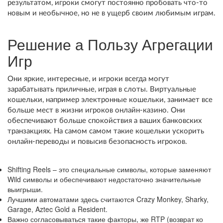
результатом, игроки смогут постоянно пробовать что-то
новым и необычное, но не в ущерб своим любимым играм.
Решение а Пользу Агрегации
Игр
Они яркие, интересные, и игроки всегда могут
зарабатывать приличные, играя в слоты. Виртуальные
кошельки, например электронные кошельки, занимает все
больше мест в жизни игроков онлайн-казино. Они
обеспечивают больше спокойствия а ваших банковских
транзакциях. На самом самом такие кошельки ускорить
онлайн-переводы и повысив безопасность игроков.
Shifting Reels – это специальные символы, которые заменяют
Wild символы и обеспечивают недостаточно значительные
выигрыши.
Лучшими автоматами здесь считаются Crazy Monkey, Sharky,
Garage, Aztec Gold а Resident.
Важно согласовываться такие факторы, же RTP (возврат ко