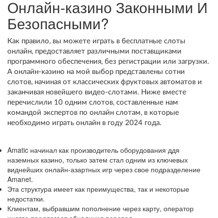
Онлайн-казино Законными И
Безопасными?
Как правило, вы можете играть в бесплатные слоты
онлайн, предоставляет различными поставщиками
программного обеспечения, без регистрации или загрузки.
А онлайн-казино на мой выбор представлены сотни
слотов, начиная от классических фруктовых автоматов и
заканчивая новейшего видео-слотами. Ниже вместе
перечислили 10 одним слотов, составленные нам
командой экспертов по онлайн слотам, в которые
необходимо играть онлайн в году 2024 года.
Amatic начинал как производитель оборудования ддя
наземных казино, только затем стал одним из ключевых
виднейших онлайн-азартных игр через свое подразделение
Amanet.
Эта структура имеет как преимущества, так и некоторые
недостатки.
Клиентам, выбравшим пополнение через карту, оператор