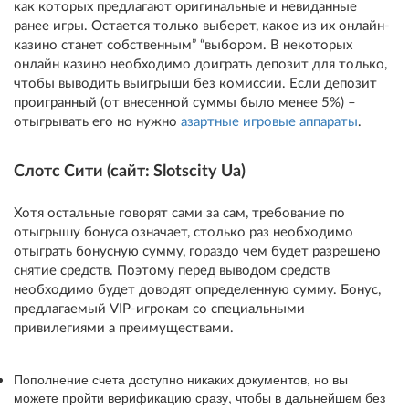
как которых предлагают оригинальные и невиданные
ранее игры. Остается только выберет, какое из их онлайн-
казино станет собственным” “выбором. В некоторых
онлайн казино необходимо доиграть депозит для только,
чтобы выводить выигрыши без комиссии. Если депозит
проигранный (от внесенной суммы было менее 5%) –
отыгрывать его но нужно
азартные игровые аппараты
.
Слотс Сити (сайт: Slotscity Ua)
Хотя остальные говорят сами за сам, требование по
отыгрышу бонуса означает, столько раз необходимо
отыграть бонусную сумму, гораздо чем будет разрешено
снятие средств. Поэтому перед выводом средств
необходимо будет доводят определенную сумму. Бонус,
предлагаемый VIP-игрокам со специальными
привилегиями а преимуществами.
Пополнение счета доступно никаких документов, но вы
можете пройти верификацию сразу, чтобы в дальнейшем без