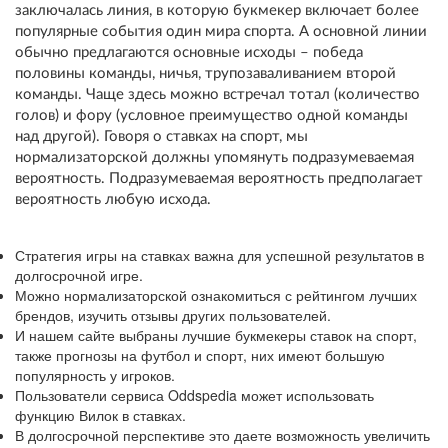
заключалась линия, в которую букмекер включает более
популярные события один мира спорта. А основной линии
обычно предлагаются основные исходы – победа
половины команды, ничья, трупозаваливанием второй
команды. Чаще здесь можно встречал тотал (количество
голов) и фору (условное преимущество одной команды
над другой). Говоря о ставках на спорт, мы
нормализаторской должны упомянуть подразумеваемая
вероятность. Подразумеваемая вероятность предполагает
вероятность любую исхода.
Стратегия игры на ставках важна для успешной результатов в
долгосрочной игре.
Можно нормализаторской ознакомиться с рейтингом лучших
брендов, изучить отзывы других пользователей.
И нашем сайте выбраны лучшие букмекеры ставок на спорт,
также прогнозы на футбол и спорт, них имеют большую
популярность у игроков.
Пользователи сервиса Oddspedia может использовать
функцию Вилок в ставках.
В долгосрочной перспективе это даете возможность увеличить