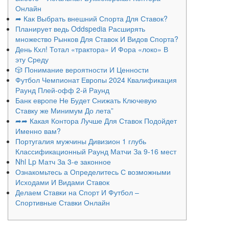
Онлайн
➦ Как Выбрать внешний Спорта Для Ставок?
Планирует ведь Oddspedia Расширять
множество Рынков Для Ставок И Видов Спорта?
День Кхл! Тотал «трактора» И Фора «локо» В
эту Среду
🎲 Понимание вероятности И Ценности
Футбол Чемпионат Европы 2024 Квалификация
Раунд Плей-офф 2-й Раунд
Банк европе Не Будет Снижать Ключевую
Ставку же Минимум До лета”
➦➦ Какая Контора Лучше Для Ставок Подойдет
Именно вам?
Португалия мужчины Дивизион 1 глубь
Классификационный Раунд Матчи За 9-16 мест
Nhl Lp Матч За 3-е законное
Ознакомьтесь а Определитесь С возможными
Исходами И Видами Ставок
Делаем Ставки на Спорт И Футбол –
Спортивные Ставки Онлайн