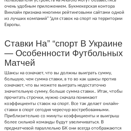
пользователи устройств на Android могут обзавестись
очень удобным приложением. Букмекерская контора
Винлайн признана многими рейтинговыми сайтами одной
из лучших компаний” “для ставок на спорт на территории
Европы.
Ставки На” “спорт В Украине
— Особенности Футбольных
Матчей
Шансы на означает, что вы должны выиграть сумму,
большую, чем сумма ставки, в то во как шансы против
означают, что вы можете выиграть недостаточно
значительную сумму, больше сумма ставки.. Итак, чтобы
прочитать строчки, нужно сначала понимают
коэффициенты ставок на спорт. Все так делает онлайн-
ставки в спорт сегодня чересчур востребованными.
Приблизительно со минуты коэффициенты и выигрыш
более сильной команды будут увеличиваться. В
предматчевой параллельно БК они всегда отображаются