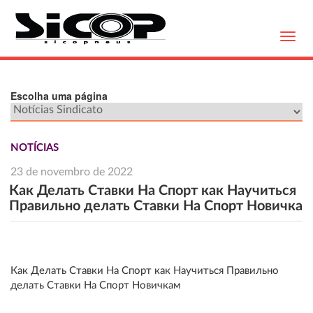
Toggl
navig
Escolha uma página
NOTÍCIAS
23 de novembro de 2022
Как Делать Ставки На Спорт как Научиться
Правильно делать Ставки На Спорт Новичка
Как Делать Ставки На Спорт как Научиться Правильно
делать Ставки На Спорт Новичкам