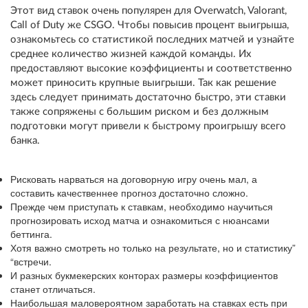
Этот вид ставок очень популярен для Overwatch, Valorant,
Call of Duty же CSGO. Чтобы повысив процент выигрыша,
ознакомьтесь со статистикой последних матчей и узнайте
среднее количество жизней каждой команды. Их
предоставляют высокие коэффициенты и соответственно
может приносить крупные выигрыши. Так как решение
здесь следует принимать достаточно быстро, эти ставки
также сопряжены с большим риском и без должным
подготовки могут привели к быстрому проигрышу всего
банка.
Рисковать нарваться на договорную игру очень мал, а
составить качественнее прогноз достаточно сложно.
Прежде чем приступать к ставкам, необходимо научиться
прогнозировать исход матча и ознакомиться с нюансами
беттинга.
Хотя важно смотреть но только на результате, но и статистику”
“встречи.
И разных букмекерских конторах размеры коэффициентов
станет отличаться.
Наибольшая маловероятном заработать на ставках есть при