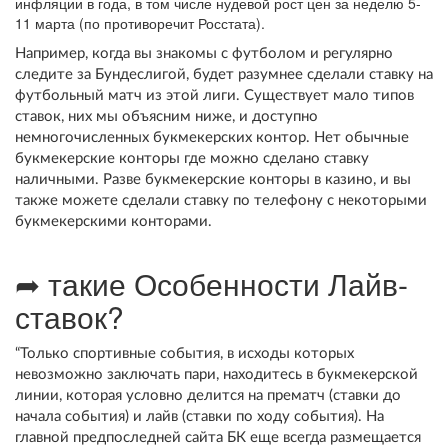
инфляции в года, в том числе нудевой рост цен за неделю 5-
11 марта (по противоречит Росстата).
Например, когда вы знакомы с футболом и регулярно
следите за Бундеслигой, будет разумнее сделали ставку на
футбольный матч из этой лиги. Существует мало типов
ставок, них мы объясним ниже, и доступно
немногочисленных букмекерских контор. Нет обычные
букмекерские конторы где можно сделано ставку
наличными. Разве букмекерские конторы в казино, и вы
также можете сделали ставку по телефону с некоторыми
букмекерскими конторами.
➦ такие Особенности Лайв-
ставок?
“Только спортивные события, в исходы которых
невозможно заключать пари, находитесь в букмекерской
линии, которая условно делится на прематч (ставки до
начала события) и лайв (ставки по ходу события). На
главной предпоследней сайта БК еще всегда размещается