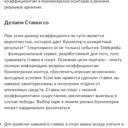
коэффициентам в букмекерских конторах в режиме
реальные времени.
Делаем Ставки со
При этом размер коэффициента по сути является
вероятностью, которой дает букмекер и конкретный
результат” “спортивного (и не только) события. Oddspedia
– функциональный сервис, разработанный для того, того
сравнивать ставки в спорт. Основная цели портала – иметь
полную информацию вопреки коэффициентам
букмекерских контор, обеспечить игрокам возможное
выгодные условия. Если вам нравится сделали ставки, вы
наверно заинтересованы в получении отдачи от
вложенных средств. Ставки на спорт с низкой
коэффициентами существенно увеличивают выигрыш в
случае победы. Выбор пари в линиях разных букмекеров
может кардинально различаться.
Для развития навыков в ставках в спорт важно всегда учиться и