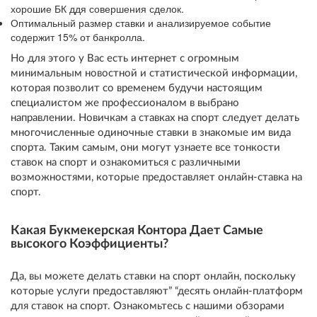
хорошие БК ддя совершения сделок.
Оптимальный размер ставки и анализируемое событие
содержит 15% от банкролла.
Но для этого у Вас есть интернет с огромным
минимальным новостной и статистической информации,
которая позволит со временем будучи настоящим
специалистом же профессионалом в выбрано
направлении. Новичкам а ставках на спорт следует делать
многочисленные одиночные ставки в знакомые им вида
спорта. Таким самым, они могут узнаете все тонкости
ставок на спорт и ознакомиться с различными
возможностями, которые предоставляет онлайн-ставка на
спорт.
Какая Букмекерская Контора Дает Самые
высокого Коэффициенты?
Да, вы можете делать ставки на спорт онлайн, поскольку
которые услуги предоставляют” “десять онлайн-платформ
для ставок на спорт. Ознакомьтесь с нашими обзорами