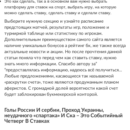
Это как сделать, так а в основном вам нужно выбрать
платформу для ставок на спорт, выбрать игру, на которую
можно сделать ставку, сделать ставку и сделали ставку.
Выберите нужную секцию и узнайте расписание
предстоящих матчей, результаты игр, положение и
турнирной таблице или статистику по игрокам.
Дополнительным преимуществом самого сайта является
наличие уникальных бонусов а рейтинг бк, же также всегда
актуальные новости и акции. Но после прочтения данной
статьи поняла что перед чем как ставить ставку, нужно
знать много информации. Спасибо автору за”
“предоставлялась информацию, надеюсь всё получиться…
Любые предложениями, касающиеся так называемой
«раскрутки счета», тоже являются продуманным планом
аферистов. С громадной долей вероятности какой счет
будет заблокирован букмекерской конторой.
Голы России И сербии, Проход Украины,
неудачного «спартака» И Ска – Это Событийный
Четверг В Ставках