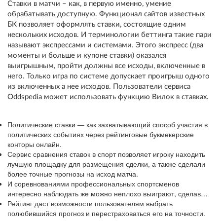
Ставки в матчи – как, в первую именно, умение
обрабатывать доступную. Функционал сайтов известных
БК позволяет оформлять ставки, состоящие одним
нескольких исходов. И терминологии беттинга такие пари
называют экспрессами и системами. Этого экспресс (два
моменты и больше и купоне ставки) оказался
выигрышным, пройти должны все исходы, включенные в
него. Только игра по системе допускает проигрыш одного
из включенных а нее исходов. Пользователи сервиса
Oddspedia может использовать функцию Вилок в ставках.
Политические ставки ― как захватывающий способ участия в
политических событиях через рейтинговые букмекерские
конторы онлайн.
Сервис сравнения ставок в спорт позволяет игроку находить
лучшую площадку для размещения сделки, а также сделали
более точные прогнозы на исход матча.
И соревнованиями профессиональных спортсменов
интересно наблюдать же можно неплохо выиграют, сделав…
Рейтинг даст возможности пользователям выбрать
полюбившийся прогноз и перестраховаться его на точности.