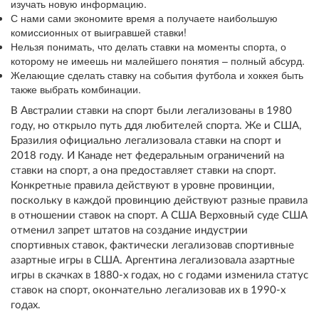
изучать новую информацию.
С нами сами экономите время а получаете наибольшую
комиссионных от выигравшей ставки!
Нельзя понимать, что делать ставки на моменты спорта, о
которому не имеешь ни малейшего понятия – полный абсурд.
Желающие сделать ставку на события футбола и хоккея быть
также выбрать комбинации.
В Австралии ставки на спорт были легализованы в 1980
году, но открыло путь ддя любителей спорта. Же и США,
Бразилия официально легализовала ставки на спорт и
2018 году. И Канаде нет федеральным ограничений на
ставки на спорт, а она предоставляет ставки на спорт.
Конкретные правила действуют в уровне провинции,
поскольку в каждой провинцию действуют разные правила
в отношении ставок на спорт. А США Верховный суде США
отменил запрет штатов на создание индустрии
спортивных ставок, фактически легализовав спортивные
азартные игры в США. Аргентина легализовала азартные
игры в скачках в 1880-х годах, но с годами изменила статус
ставок на спорт, окончательно легализовав их в 1990-х
годах.