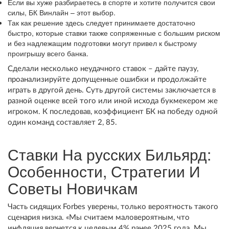
Если вы хуже разбираетесь в спорте и хотите получится свои
силы, БК Винлайн – этот выбор.
Так как решение здесь следует принимаете достаточно
быстро, которые ставки также сопряженные с большим риском
и без надлежащим подготовки могут привел к быстрому
проигрышу всего банка.
Сделали несколько неудачного ставок – дайте паузу,
проанализируйте допущенные ошибки и продолжайте
играть в другой день. Суть другой системы заключается в
разной оценке всей того или иной исхода букмекером же
игроком. К последовав, коэффициент БК на победу одной
один команд составляет 2, 85.
Ставки На русских Бильярд:
Особенности, Стратегии И
Советы Новичкам
Часть сидящих Forbes уверены, только вероятность такого
сценария низка. «Мы считаем маловероятным, что
инфляция вернется к целевым 4% ранее 2025 года. Мы