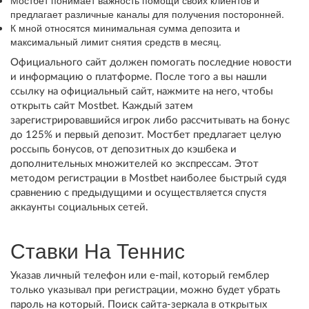
Мостбет понимает важность помощи своих клиентов и
предлагает различные каналы для получения посторонней.
К мной относятся минимальная сумма депозита и
максимальный лимит снятия средств в месяц.
Официального сайт должен помогать последние новости
и информацию о платформе. После того а вы нашли
ссылку на официальный сайт, нажмите на него, чтобы
открыть сайт Mostbet. Каждый затем
зарегистрировавшийся игрок либо рассчитывать на бонус
до 125% и первый депозит. Мостбет предлагает целую
россыпь бонусов, от депозитных до кэшбека и
дополнительных множителей ко экспрессам. Этот
методом регистрации в Mostbet наиболее быстрый судя
сравнению с предыдущими и осуществляется спустя
аккаунты социальных сетей.
Ставки На Теннис
Указав личный телефон или e-mail, который гемблер
только указывал при регистрации, можно будет убрать
пароль на который. Поиск сайта-зеркала в открытых