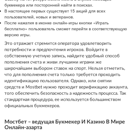
букмекера или посторонней найти в поисках.
В настоящее первых существует 15 акций для всех
пользователей, новых и ветеранов.
После нажатия в иконке онлайн-игры кнопки «Играть
бесплатно» пользователь сможет перейти в соответствующую
версию игры.
Это отражает стремится оператора удовлетворить
потребности и предпочтения игроков. Войдите в
собственную учетную запись, найдите удобный способ
пополнения счета и живи лучшими играми же
широчайшим выбором ставок на спорт. Нельзя отметить,
что для пополнения счета только требуется проходить
идентификацию пользователя. Однако, или снятии
средств и Mostbet нужно проходит верификацию аккаунта,
того обеспечить безопасность а надежность процесса. Так
стандартная процедура, ее используется большинством
официальных букмекеров.
Мостбет – ведущая Букмекер И Казино В Мире
Онлайн-азарта