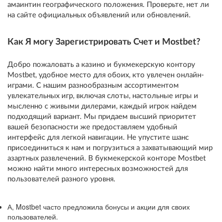
амаинтин географического положения. Проверьте, нет ли
на сайте официальных объявлений или обновлений.
Как Я могу Зарегистрировать Счет и Mostbet?
Добро пожаловать а казино и букмекерскую контору
Mostbet, удобное место для обоих, кто увлечен онлайн-
играми. С нашим разнообразным ассортиментом
увлекательных игр, включая слоты, настольные игры и
мысленно с живыми дилерами, каждый игрок найдем
подходящий вариант. Мы придаем высший приоритет
вашей безопасности же предоставляем удобный
интерфейс для легкой навигации. Не упустите шанс
присоединиться к нам и погрузиться а захватывающий мир
азартных развлечений. В букмекерской конторе Mostbet
можно найти много интересных возможностей для
пользователей разного уровня.
А, Mostbet часто предложила бонусы и акции для своих
пользователей.