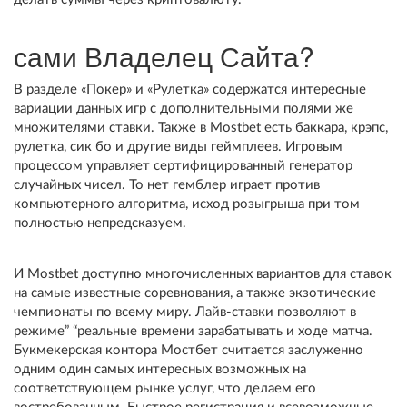
сами Владелец Сайта?
В разделе «Покер» и «Рулетка» содержатся интересные
вариации данных игр с дополнительными полями же
множителями ставки. Также в Mostbet есть баккара, крэпс,
рулетка, сик бо и другие виды геймплеев. Игровым
процессом управляет сертифицированный генератор
случайных чисел. То нет гемблер играет против
компьютерного алгоритма, исход розыгрыша при том
полностью непредсказуем.
И Mostbet доступно многочисленных вариантов для ставок
на самые известные соревнования, а также экзотические
чемпионаты по всему миру. Лайв-ставки позволяют в
режиме” “реальные времени зарабатывать и ходе матча.
Букмекерская контора Мостбет считается заслуженно
одним один самых интересных возможных на
соответствующем рынке услуг, что делаем его