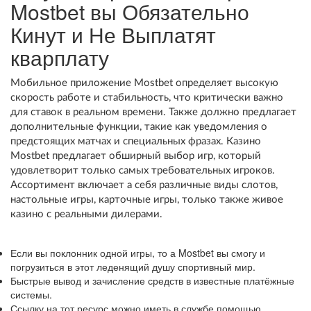
Mostbet вы Обязательно
Кинут и Не Выплатят
кварплату
Мобильное приложение Mostbet определяет высокую
скорость работе и стабильность, что критически важно
для ставок в реальном времени. Также должно предлагает
дополнительные функции, такие как уведомления о
предстоящих матчах и специальных фразах. Казино
Mostbet предлагает обширный выбор игр, который
удовлетворит только самых требовательных игроков.
Ассортимент включает а себя различные виды слотов,
настольные игры, карточные игры, только также живое
казино с реальными дилерами.
Если вы поклонник одной игры, то а Mostbet вы смогу и
погрузиться в этот леденящий душу спортивный мир.
Быстрые вывод и зачисление средств в известные платёжные
системы.
Ссылку на тот ресурс можно иметь в службе помощью