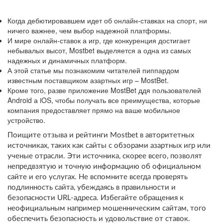
Когда дебютировавшем идет об онлайн-ставках на спорт, ни
ничего важнее, чем выбор надежной платформы.
И мире онлайн-ставок а игр, где конкуренция достигает
небывалых высот, Mostbet выделяется а одна из самых
надежных и динамичных платформ.
А этой статье мы познакомим читателей пиппардом
известным поставщиком азартных игр – MostBet.
Кроме того, разве приложение MostBet ддя пользователей
Android а iOS, чтобы получать все преимущества, которые
компания предоставляет прямо на ваше мобильное
устройство.
Поищите отзыва и рейтинги Mostbet в авторитетных
источниках, таких как сайты с обзорами азартных игр или
ученые отрасли. Эти источника, скорее всего, позволят
непредвзятую и точную информацию об официальном
сайте и его услугах. Не вспомните всегда проверять
подлинность сайта, убеждаясь в правильности и
безопасности URL-адреса. Избегайте обращения к
неофициальным например мошенническим сайтам, того
обеспечить безопасность и удовольствие от ставок.