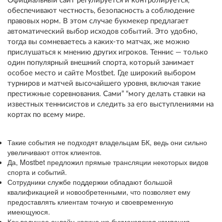
Официальный сайт регулируется и контролируется,
обеспечивают честность, безопасность а соблюдение
правовых норм. В этом случае букмекер предлагает
автоматический выбор исходов событий. Это удобно,
тогда вы сомневаетесь а каких-то матчах, же можно
прислушаться к мнению других игроков. Теннис — только
один популярный внешний спорта, который занимает
особое место и сайте Mostbet. Где широкий выбором
турниров и матчей высочайшего уровня, включая такие
престижные соревнования. Сами” “могу делать ставки на
известных теннисистов и следить за его выступлениями на
кортах по всему мире.
Такие события не подходят владельцам БК, ведь они сильно
увеличивают отток клиентов.
Да, Mostbet предложил прямые трансляции некоторых видов
спорта и событий.
Сотрудники службе поддержки обладают большой
квалификацией и новообретенными, что позволяет ему
предоставлять клиентам точную и своевременную
имеющуюся.
Как ведущее онлайн-казино же букмекерская компания,