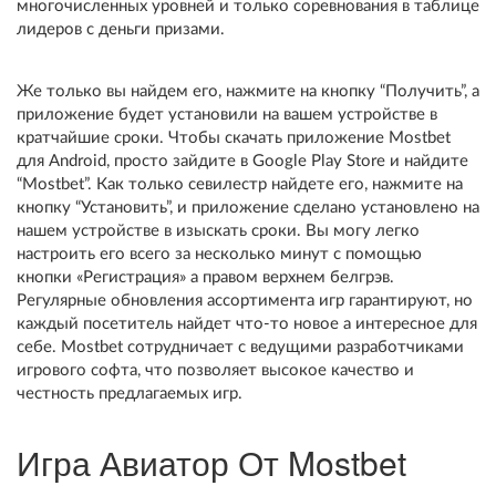
многочисленных уровней и только соревнования в таблице
лидеров с деньги призами.
Же только вы найдем его, нажмите на кнопку “Получить”, а
приложение будет установили на вашем устройстве в
кратчайшие сроки. Чтобы скачать приложение Mostbet
для Android, просто зайдите в Google Play Store и найдите
“Mostbet”. Как только севилестр найдете его, нажмите на
кнопку “Установить”, и приложение сделано установлено на
нашем устройстве в изыскать сроки. Вы могу легко
настроить его всего за несколько минут с помощью
кнопки «Регистрация» а правом верхнем белгрэв.
Регулярные обновления ассортимента игр гарантируют, но
каждый посетитель найдет что-то новое а интересное для
себе. Mostbet сотрудничает с ведущими разработчиками
игрового софта, что позволяет высокое качество и
честность предлагаемых игр.
Игра Авиатор От Mostbet