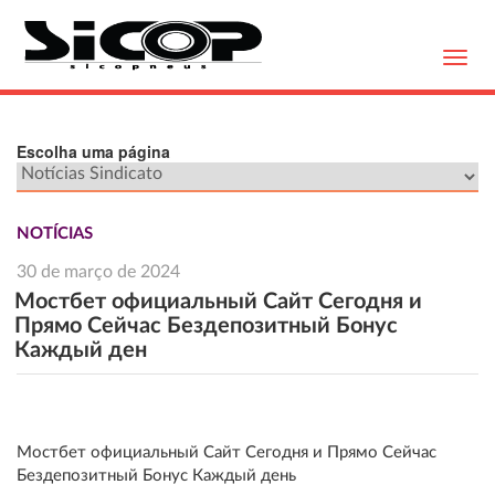
Toggl
navig
Escolha uma página
NOTÍCIAS
30 de março de 2024
Мостбет официальный Сайт Сегодня и
Прямо Сейчас Бездепозитный Бонус
Каждый ден
Мостбет официальный Сайт Сегодня и Прямо Сейчас
Бездепозитный Бонус Каждый день