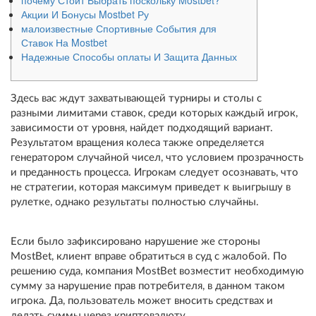
почему Стоит Выбрать поскольку Mostbet?
Акции И Бонусы Mostbet Ру
малоизвестные Спортивные События для
Ставок На Mostbet
Надежные Способы оплаты И Защита Данных
Здесь вас ждут захватывающей турниры и столы с
разными лимитами ставок, среди которых каждый игрок,
зависимости от уровня, найдет подходящий вариант.
Результатом вращения колеса также определяется
генератором случайной чисел, что условием прозрачность
и преданность процесса. Игрокам следует осознавать, что
не стратегии, которая максимум приведет к выигрышу в
рулетке, однако результаты полностью случайны.
Если было зафиксировано нарушение же стороны
MostBet, клиент вправе обратиться в суд с жалобой. По
решению суда, компания MostBet возместит необходимую
сумму за нарушение прав потребителя, в данном таком
игрока. Да, пользователь может вносить средствах и
делать суммы через криптовалюту.