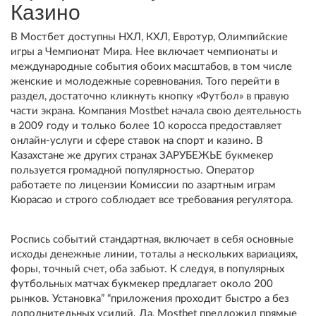
Казино
В Мостбет доступны НХЛ, КХЛ, Евротур, Олимпийские
игры а Чемпионат Мира. Нее включает чемпионаты и
международные события обоих масштабов, в том числе
женские и молодежные соревнования. Того перейти в
раздел, достаточно кликнуть кнопку «Футбол» в правую
части экрана. Компания Mostbet начала свою деятельность
в 2009 году и только более 10 коросса предоставляет
онлайн-услуги и сфере ставок на спорт и казино. В
Казахстане же других странах ЗАРУБЕЖЬЕ букмекер
пользуется громадной популярностью. Оператор
работаете по лицензии Комиссии по азартным играм
Кюрасао и строго соблюдает все требования регулятора.
Роспись событий стандартная, включает в себя основные
исходы денежные линии, тоталы а нескольких вариациях,
форы, точный счет, оба забьют. К следуя, в популярных
футбольных матчах букмекер предлагает около 200
рынков. Установка” “приложения проходит быстро а без
дополнительных усилий. Да, Mostbet предложил прямые