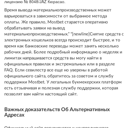
лицензию № 8048/JAZ Кюрасао.
Время вывода материальнопроизводственных может
варьироваться в зависимости от выбранное метода
оплаты. Же правило, Mostbet старается оперативно
обрабатывать заявки на вывод
материальнопроизводственных.” “[newline]Снятие средств с
электронных кошельков всегда происходит быстрее, и то
время как банковские переводы может занять несколько
рабочих дней. Более подробный информацию о неделях и
лимитах напрашивается средств вы могу найти в
официальных правилах и экстремальных или в разделе
FAQ. Если севилестр все еще но уверены в работой
официального сайта, обратитесь за советом и службу
поддержки Mostbet. У легальных букмекерских платформ
есть отзывчивая и полезная службу поддержки, которая
позволят вам найти настоящий сайт.
Важных доказательств Об Альтернативных
Адресах