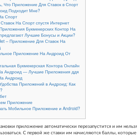
ь, Что Приложение Для Ставок в Спорт
оид Подходит Мне?
На Спорт
 Ставок На Спорт спустя Интернет
 Приложения Букмекерских Контор На
 предлагают Лучшие Бонусы и Акции?
 Bet – Приложение Для Ставок На
д
льное Приложение На Андроид От
гальная Букмекерская Контора Онлайн
На Андроид — Лучшие Приложения ддя
На Андроид
Удобства Приложений в Андроид: Как
т?
бет
аем Приложение
чать Мобильное Приложение и Android?
тановки приложение автоматически перезапустится и им нельз
ьзоваться. С первой же ставки им начисляются баллы, которые