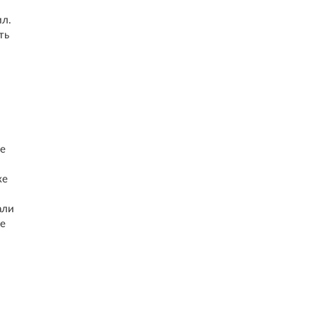
ил.
ть
е
ее
же
али
не