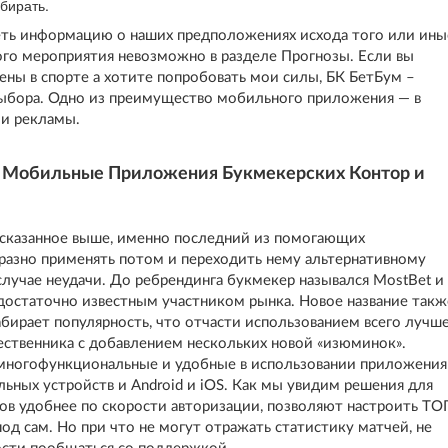
бирать.
ть информацию о наших предположениях исхода того или ины
ого мероприятия невозможно в разделе Прогнозы. Если вы
ны в спорте а хотите попробовать мои силы, БК БетБум –
ыбора. Одно из преимущество мобильного приложения — в
ии рекламы.
 Мобильные Приложения Букмекерских Контор и
 сказанное выше, именно последний из помогающих
разно применять потом и переходить нему альтернативному
случае неудачи. До ребрендинга букмекер назывался MostBet и
достаточно известным участником рынка. Новое название такж
бирает популярность, что отчасти использованием всего лучш
ественника с добавлением нескольких новой «изюминок».
многофункциональные и удобные в использовании приложения
ьных устройств и Android и iOS. Как мы увидим решения для
ов удобнее по скорости авторизации, позволяют настроить ТО
од сам. Но при что не могут отражать статистику матчей, не