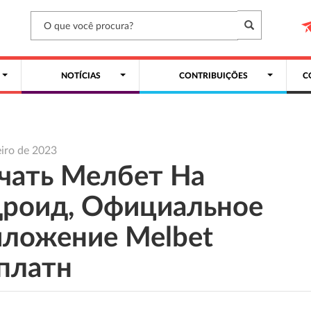
NOTÍCIAS
CONTRIBUIÇÕES
C
eiro de 2023
чать Мелбет На
роид, Официальное
ложение Melbet
платн