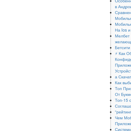
Особенн
в Андро
Сравнен
Мобильн
Мобильн
На Ios и
Мелбет 
желаю
Бетсити
⚡ Как О
Конфиде
Приложе
Устройс
а Скача
Как выб
Топ При
От Букм
Топ-15 
Соглаша
“рейтин
Чем Моб
Прилож
Системн