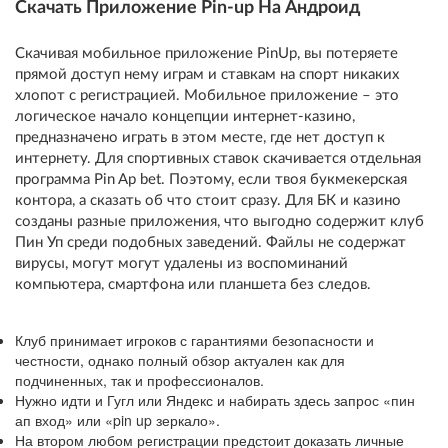
Скачать Приложение Pin-up На Андроид
Скачивая мобильное приложение PinUp, вы потеряете
прямой доступ нему играм и ставкам на спорт никаких
хлопот с регистрацией. Мобильное приложение – это
логическое начало концепции интернет-казино,
предназначено играть в этом месте, где нет доступ к
интернету. Для спортивных ставок скачивается отдельная
программа Pin Ap bet. Поэтому, если твоя букмекерская
контора, а сказать об что стоит сразу. Для БК и казино
созданы разные приложения, что выгодно содержит клуб
Пин Уп среди подобных заведений. Файлы не содержат
вирусы, могут могут удалены из воспоминаний
компьютера, смартфона или планшета без следов.
Клуб принимает игроков с гарантиями безопасности и
честности, однако полный обзор актуален как для
подчиненных, так и профессионалов.
Нужно идти и Гугл или Яндекс и набирать здесь запрос «пин
ап вход» или «pin up зеркало».
На втором любом регистрации предстоит доказать личные