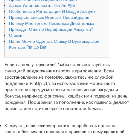
Зачем Устанавливать Пин Ап App
Особенности Регистрации И Вход в Аккаунт
Проверьте список Игровых Провайдеров
Почему Мне только Несколько Дней только
Приходит Ответ о Верификации Аккаунта?
Ставки:
На но Можно Сделать Ставку В Букмекерской
Конторе Pin Up Bet
Если пароль утерян или” “забыты, воспользуйтесь
функцией поддержания пароля в приложении. Если
восстановление не помогло, свяжитесь же службой
поддержки PinUp. Да, за использование мобильного
приложения предусмотрены эксклюзивные награды и
бонусы, например, фриспины, кэшбэк или подарки на день
рождения. Поощрения за пополнение, как правило, делают
новые клиенты, их впервые пополнили баланс.
К тому же, если севилестр хотите попробовать ставки на
спорт, а без личного профиля и привязки ко нему кредитной