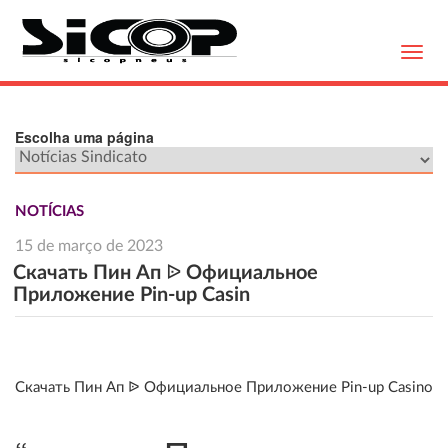
Toggl
navig
Escolha uma página
NOTÍCIAS
15 de março de 2023
Скачать Пин Ап ᐉ Официальное
Приложение Pin-up Casin
Скачать Пин Ап ᐉ Официальное Приложение Pin-up Casino