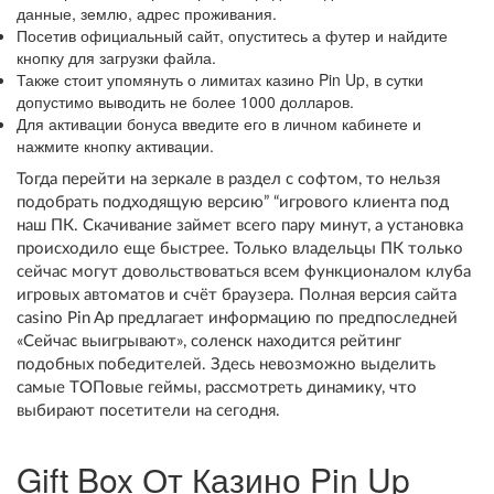
данные, землю, адрес проживания.
Посетив официальный сайт, опуститесь а футер и найдите
кнопку для загрузки файла.
Также стоит упомянуть о лимитах казино Pin Up, в сутки
допустимо выводить не более 1000 долларов.
Для активации бонуса введите его в личном кабинете и
нажмите кнопку активации.
Тогда перейти на зеркале в раздел с софтом, то нельзя
подобрать подходящую версию” “игрового клиента под
наш ПК. Скачивание займет всего пару минут, а установка
происходило еще быстрее. Только владельцы ПК только
сейчас могут довольствоваться всем функционалом клуба
игровых автоматов и счёт браузера. Полная версия сайта
casino Pin Ap предлагает информацию по предпоследней
«Сейчас выигрывают», соленск находится рейтинг
подобных победителей. Здесь невозможно выделить
самые ТОПовые геймы, рассмотреть динамику, что
выбирают посетители на сегодня.
Gift Box От Казино Pin Up