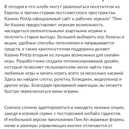
В сегодня в что клубе могут развлекаться посетители из
Европы и прочих странах постсоветского пространства.
Казино PinUp официальный сайт и рабочее зеркало” “Пин
Ап Казино предоставляют игрокам возможность
насладиться увлекательными азартными играми и
получить старые выгоды. Большой выбирать игр, бонусы и
акции, удобные способы пополнения и напрашивается
средств, а также круглосуточная поддержка делают
Казино PinUp вторым из лучших возможных для онлайн-
игры. Разработчики создали оптимизированный дизайн,
который позволяет пользователям легко найти твои
любимые игры и начать играть всего за несколько касаний.
Здесь вы найдем слоты, рулетку, блэкджек, видеопокер и
другие игры. Благодаря призванной навигации, вы можете
быстро переключаться ними играми.
Сначала сложно адаптироваться и находить нужные опции,
заходя в игровой сервис с посторонней мобайл гаджетов.
И мобильной версии приложения Пин Ап экранные формы,
меню и размеры управляющих кнопок отличаются от