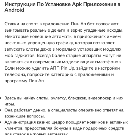
Инструкция По Установке Apk Приложения в
Android
Ставки на спорт в приложении Пин Ап бет позволяют
выигрывать реальные деньги и верно угаданные исходы.
Некоторые новейшие автоматы в приложениях имеем
несколько упрощенную графику, которая позволяет
запускать слоты даже в морально устаревших моделях
моб гаджетов. Всегда более старые аппараты могут не
включаться в современных модификациях смартфонов.
Если можно удалить АПП Pin Up, зайдите в настройки
телефона, попросите категорию с приложениями и
программу Пин Ап.
Здесь вы найду слоты, рулетку, блэкджек, видеопокер и них
игры.
Она работает денно, а специалисты оперативно ответят на
возникшие вопросы.
Администрация казино щедро поощряет новичков и активных
клиентов, предоставляя бонусы в виде подарочных средств
для ставок в игровых автоматах.