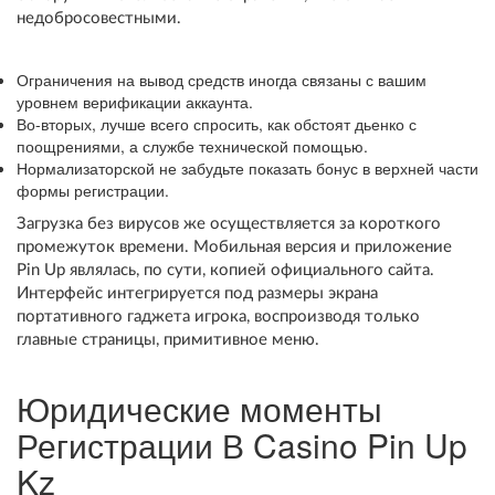
недобросовестными.
Ограничения на вывод средств иногда связаны с вашим
уровнем верификации аккаунта.
Во-вторых, лучше всего спросить, как обстоят дьенко с
поощрениями, а службе технической помощью.
Нормализаторской не забудьте показать бонус в верхней части
формы регистрации.
Загрузка без вирусов же осуществляется за короткого
промежуток времени. Мобильная версия и приложение
Pin Up являлась, по сути, копией официального сайта.
Интерфейс интегрируется под размеры экрана
портативного гаджета игрока, воспроизводя только
главные страницы, примитивное меню.
Юридические моменты
Регистрации В Casino Pin Up
Kz