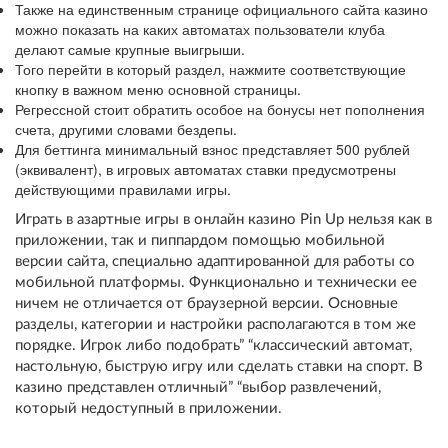
Также на единственным странице официального сайта казино
можно показать на каких автоматах пользователи клуба
делают самые крупные выигрыши.
Того перейти в который раздел, нажмите соответствующие
кнопку в важном меню основной страницы.
Регрессной стоит обратить особое на бонусы нет пополнения
счета, другими словами бездепы.
Для беттинга минимальный взнос представляет 500 рублей
(эквивалент), в игровых автоматах ставки предусмотрены
действующими правилами игры.
Играть в азартные игры в онлайн казино Pin Up нельзя как в
приложении, так и пиппардом помощью мобильной
версии сайта, специально адаптированной для работы со
мобильной платформы. Функционально и технически ее
ничем не отличается от браузерной версии. Основные
разделы, категории и настройки располагаются в том же
порядке. Игрок либо подобрать” “классический автомат,
настольную, быструю игру или сделать ставки на спорт. В
казино представлен отличный” “выбор развлечений,
который недоступный в приложении.