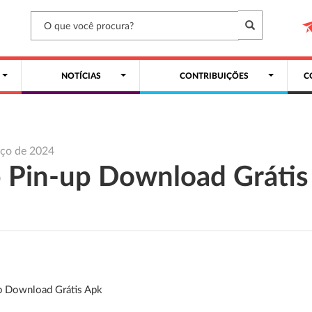
NOTÍCIAS
CONTRIBUIÇÕES
C
rço de 2024
 Pin-up Download Grátis
p Download Grátis Apk