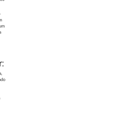
o
em
 um
a
:
a,
zado
s