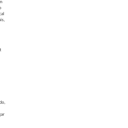
am
o
cal
is,
t
do,
gar