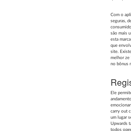
Com o apli
seguras, 
consumidor
são mais u
esta marca
que envolv
site. Exis
melhor ze 
no bônus m
Regi
Ele permit
andamento
emocionant
carry out 
um lugar s
Upwards t
todos oper