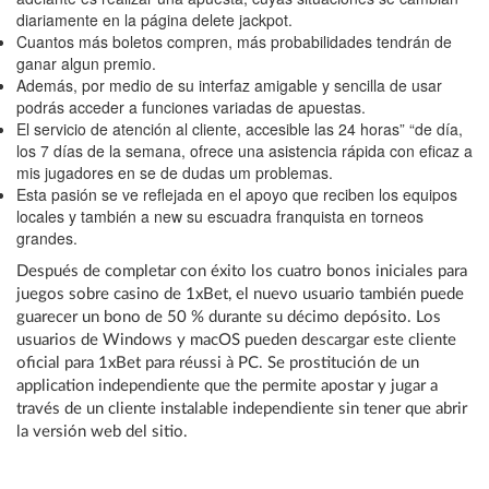
diariamente en la página delete jackpot.
Cuantos más boletos compren, más probabilidades tendrán de
ganar algun premio.
Además, por medio de su interfaz amigable y sencilla de usar
podrás acceder a funciones variadas de apuestas.
El servicio de atención al cliente, accesible las 24 horas” “de día,
los 7 días de la semana, ofrece una asistencia rápida con eficaz a
mis jugadores en se de dudas um problemas.
Esta pasión se ve reflejada en el apoyo que reciben los equipos
locales y también a new su escuadra franquista en torneos
grandes.
Después de completar con éxito los cuatro bonos iniciales para
juegos sobre casino de 1xBet, el nuevo usuario también puede
guarecer un bono de 50 % durante su décimo depósito. Los
usuarios de Windows y macOS pueden descargar este cliente
oficial para 1xBet para réussi à PC. Se prostitución de un
application independiente que the permite apostar y jugar a
través de un cliente instalable independiente sin tener que abrir
la versión web del sitio.