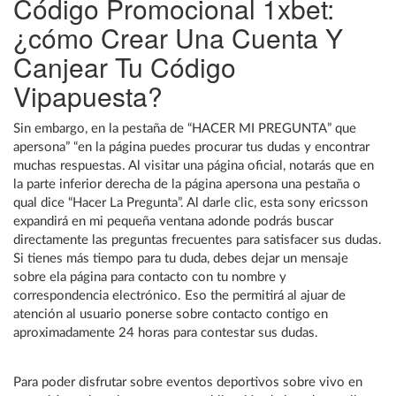
Código Promocional 1xbet:
¿cómo Crear Una Cuenta Y
Canjear Tu Código
Vipapuesta?
Sin embargo, en la pestaña de “HACER MI PREGUNTA” que
apersona” “en la página puedes procurar tus dudas y encontrar
muchas respuestas. Al visitar una página oficial, notarás que en
la parte inferior derecha de la página apersona una pestaña o
qual dice “Hacer La Pregunta”. Al darle clic, esta sony ericsson
expandirá en mi pequeña ventana adonde podrás buscar
directamente las preguntas frecuentes para satisfacer sus dudas.
Si tienes más tiempo para tu duda, debes dejar un mensaje
sobre ela página para contacto con tu nombre y
correspondencia electrónico. Eso the permitirá al ajuar de
atención al usuario ponerse sobre contacto contigo en
aproximadamente 24 horas para contestar sus dudas.
Para poder disfrutar sobre eventos deportivos sobre vivo en