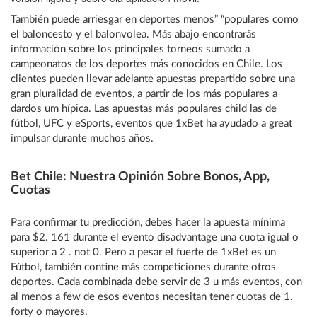
También puede arriesgar en deportes menos” “populares como
el baloncesto y el balonvolea. Más abajo encontrarás
información sobre los principales torneos sumado a
campeonatos de los deportes más conocidos en Chile. Los
clientes pueden llevar adelante apuestas prepartido sobre una
gran pluralidad de eventos, a partir de los más populares a
dardos um hípica. Las apuestas más populares child las de
fútbol, UFC y eSports, eventos que 1xBet ha ayudado a great
impulsar durante muchos años.
Bet Chile: Nuestra Opinión Sobre Bonos, App,
Cuotas
Para confirmar tu predicción, debes hacer la apuesta mínima
para $2. 161 durante el evento disadvantage una cuota igual o
superior a 2 . not 0. Pero a pesar el fuerte de 1xBet es un
Fútbol, también contine más competiciones durante otros
deportes. Cada combinada debe servir de 3 u más eventos, con
al menos a few de esos eventos necesitan tener cuotas de 1.
forty o mayores.