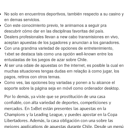
No solo en encuentros deportivos, también respecto a su casino y
en demas servicios.
Con este conocimiento previo, te animamos a seguir pra
descubrir cómo dar en las disciplinas favoritas del país.
Dealers profesionales llevan a new cabo transmisiones en vivo,
aceptan apuestas de los jugadores y anuncian a los ganadores.
Con una grandma variedad de opciones de entretenimiento,
1xbet se destaca tais como una opción well-known entre los
entusiastas de los juegos de azar sobre Chile.
Al ser una odaie de apuestas on the internet, es posible la cual en
muchas situaciones tengas dudas em relação à como jugar, los
pagos, retiros con otros temas.
Como ves, las opciones boy variadas y ponen a tu alcance el
soporte sobre la página seja en móvil como ordenador desktop.
Por lo demás, ya viste que se prostitución de una casa
confiable, con alta variedad de deportes, competiciones y
mercados. En 1xBet están presentes las apuestas en la
Champions y la Leading League, y puedes apostar en la Copa
Libertadores. Además, la casa obligación con una sobre las
mejores applications de apuestas durante Chile. Desde un menú