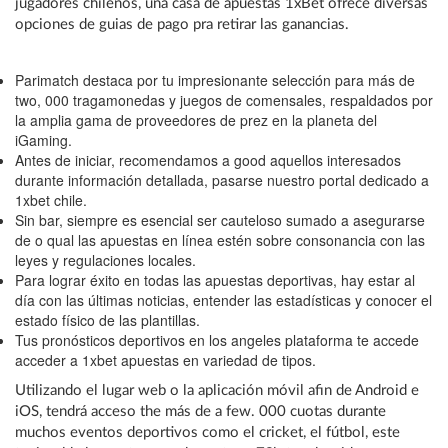
jugadores chilenos, una casa de apuestas 1xBet ofrece diversas
opciones de guias de pago pra retirar las ganancias.
Parimatch destaca por tu impresionante selección para más de
two, 000 tragamonedas y juegos de comensales, respaldados por
la amplia gama de proveedores de prez en la planeta del
iGaming.
Antes de iniciar, recomendamos a good aquellos interesados
durante información detallada, pasarse nuestro portal dedicado a
1xbet chile.
Sin bar, siempre es esencial ser cauteloso sumado a asegurarse
de o qual las apuestas en línea estén sobre consonancia con las
leyes y regulaciones locales.
Para lograr éxito en todas las apuestas deportivas, hay estar al
día con las últimas noticias, entender las estadísticas y conocer el
estado físico de las plantillas.
Tus pronósticos deportivos en los angeles plataforma te accede
acceder a 1xbet apuestas en variedad de tipos.
Utilizando el lugar web o la aplicación móvil afin de Android e
iOS, tendrá acceso the más de a few. 000 cuotas durante
muchos eventos deportivos como el cricket, el fútbol, este