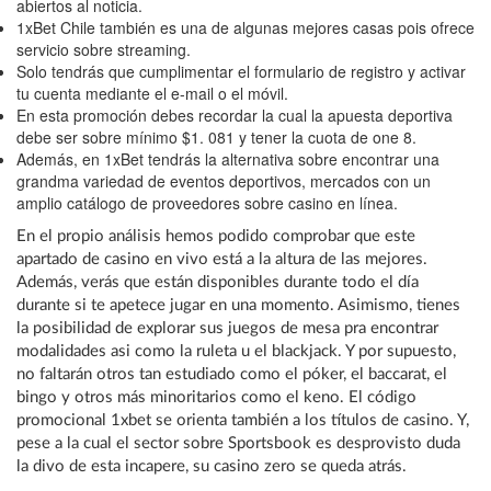
abiertos al noticia.
1xBet Chile también es una de algunas mejores casas pois ofrece
servicio sobre streaming.
Solo tendrás que cumplimentar el formulario de registro y activar
tu cuenta mediante el e-mail o el móvil.
En esta promoción debes recordar la cual la apuesta deportiva
debe ser sobre mínimo $1. 081 y tener la cuota de one 8.
Además, en 1xBet tendrás la alternativa sobre encontrar una
grandma variedad de eventos deportivos, mercados con un
amplio catálogo de proveedores sobre casino en línea.
En el propio análisis hemos podido comprobar que este
apartado de casino en vivo está a la altura de las mejores.
Además, verás que están disponibles durante todo el día
durante si te apetece jugar en una momento. Asimismo, tienes
la posibilidad de explorar sus juegos de mesa pra encontrar
modalidades asi como la ruleta u el blackjack. Y por supuesto,
no faltarán otros tan estudiado como el póker, el baccarat, el
bingo y otros más minoritarios como el keno. El código
promocional 1xbet se orienta también a los títulos de casino. Y,
pese a la cual el sector sobre Sportsbook es desprovisto duda
la divo de esta incapere, su casino zero se queda atrás.