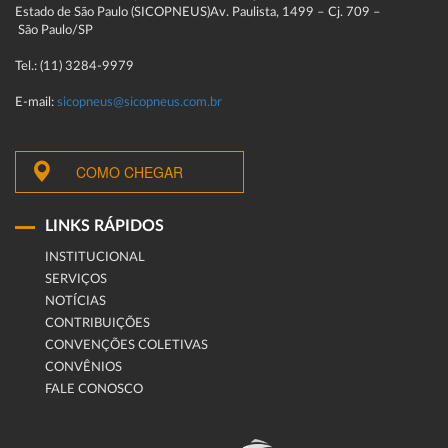
Estado de São Paulo (SICOPNEUS)Av. Paulista, 1499 – Cj. 709 –
São Paulo/SP
Tel.: (11) 3284-9979
E-mail:
sicopneus@sicopneus.com.br
COMO CHEGAR
LINKS RÁPIDOS
INSTITUCIONAL
SERVIÇOS
NOTÍCIAS
CONTRIBUIÇÕES
CONVENÇÕES COLETIVAS
CONVÊNIOS
FALE CONOSCO