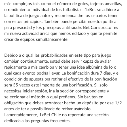
más complejos tais como el número de goles, tarjetas amarillas,
o rendimiento individual de los futbolistas. 1xBet se adhiere a
la política de juego autor y recomienda the los usuarios tener
con estos principios. También puede percibir nuestra política
para privacidad y los principios antifraude. Bet Constructor es
mi nueva actividad única que hemos editado y que te permite
crear de equipos simultáneamente.
Debido a o qual las probabilidades en este tipo para juego
cambian continuamente, usted debe servir capaz de avalar
rápidamente a mis cambios y tener una idea albúmina de lo o
qual cada evento podría llevar. La bonificación dura 7 días, y el
condición de apuesta pra retirar el efectivo de la bonificación
sera 35 veces este importe de una bonificación. Si, solo
necesitas iniciar sesión, ir a la sección correspondiente y
seleccionar el método o qual prefieras. Sin bar, ten en
obligación que debes acontecer hecho un depósito por ese 1/2
antes de ter a possibilidade de retirar usándolo.
Lamentablemente, 1xBet Chile no repercute una sección
dedicada a las preguntas frecuentes.