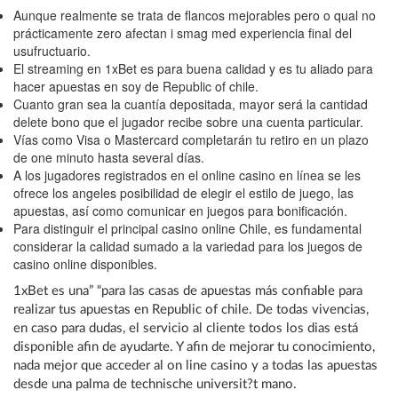
Aunque realmente se trata de flancos mejorables pero o qual no
prácticamente zero afectan i smag med experiencia final del
usufructuario.
El streaming en 1xBet es para buena calidad y es tu aliado para
hacer apuestas en soy de Republic of chile.
Cuanto gran sea la cuantía depositada, mayor será la cantidad
delete bono que el jugador recibe sobre una cuenta particular.
Vías como Visa o Mastercard completarán tu retiro en un plazo
de one minuto hasta several días.
A los jugadores registrados en el online casino en línea se les
ofrece los angeles posibilidad de elegir el estilo de juego, las
apuestas, así como comunicar en juegos para bonificación.
Para distinguir el principal casino online Chile, es fundamental
considerar la calidad sumado a la variedad para los juegos de
casino online disponibles.
1xBet es una” “para las casas de apuestas más confiable para
realizar tus apuestas en Republic of chile. De todas vivencias,
en caso para dudas, el servicio al cliente todos los dias está
disponible afin de ayudarte. Y afin de mejorar tu conocimiento,
nada mejor que acceder al on line casino y a todas las apuestas
desde una palma de technische universit?t mano.