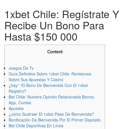
1xbet Chile: Regístrate Y
Recibe Un Bono Para
Hasta $150 000
Content
Juegos De Tv
Guía Definitiva Sobre 1xbet Chile: Revisiones
Sobre Sus Apuestas Y Casino
¿hay” “El Bono De Bienvenida Con El 1xbet
Registro?
Bet Chile: Nuestra Opinión Relacionada Bonos,
App, Cuotas
Apuesta
¿cómo Sustraer El 1xbet Pase De Bienvenida?
Bonificación De Bienvenida Por El Primer Depósito
Bet Chile Deportivas En Línea