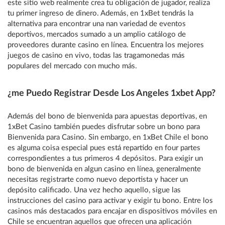
este sitio web realmente crea tu obligación de jugador, realiza
tu primer ingreso de dinero. Además, en 1xBet tendrás la
alternativa para encontrar una nan variedad de eventos
deportivos, mercados sumado a un amplio catálogo de
proveedores durante casino en línea. Encuentra los mejores
juegos de casino en vivo, todas las tragamonedas más
populares del mercado con mucho más.
¿me Puedo Registrar Desde Los Angeles 1xbet App?
Además del bono de bienvenida para apuestas deportivas, en
1xBet Casino también puedes disfrutar sobre un bono para
Bienvenida para Casino. Sin embargo, en 1xBet Chile el bono
es alguma coisa especial pues está repartido en four partes
correspondientes a tus primeros 4 depósitos. Para exigir un
bono de bienvenida en algun casino en línea, generalmente
necesitas registrarte como nuevo deportista y hacer un
depósito calificado. Una vez hecho aquello, sigue las
instrucciones del casino para activar y exigir tu bono. Entre los
casinos más destacados para encajar en dispositivos móviles en
Chile se encuentran aquellos que ofrecen una aplicación