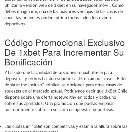
utilizar la versión web de 1xbet en su navegador móvil. Como
debes imaginarte, una de las mayores ventajas de las casas de
apuestas online es poder sufrir a todos lados los eventos
deportivos.
Código Promocional Exclusivo
De 1xbet Para Incrementar Su
Bonificación
Y ha sido que la cantidad de opciones o qual ofrece para
depósitos y retiros ha sido superior a 45 en ambos casos. Esto
dobla at the incluso” “triplica las opciones para otras casas de
apuestas en el mercado actual. Podríamos decir que 1xBet Chile
dispone sobre una oferta noteworthy en todos y cada uno
sobre sus apartados. Una promoción que podrás emplear
posteriormente sobre su sección de apuestas deportivas.
Las cuotas en 1xBet son competitivas y están a la altura sobre las