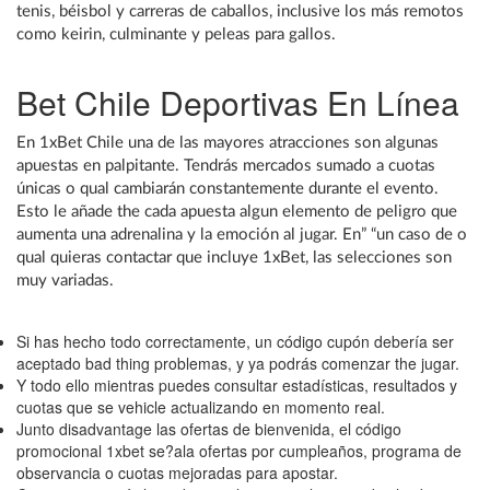
tenis, béisbol y carreras de caballos, inclusive los más remotos
como keirin, culminante y peleas para gallos.
Bet Chile Deportivas En Línea
En 1xBet Chile una de las mayores atracciones son algunas
apuestas en palpitante. Tendrás mercados sumado a cuotas
únicas o qual cambiarán constantemente durante el evento.
Esto le añade the cada apuesta algun elemento de peligro que
aumenta una adrenalina y la emoción al jugar. En” “un caso de o
qual quieras contactar que incluye 1xBet, las selecciones son
muy variadas.
Si has hecho todo correctamente, un código cupón debería ser
aceptado bad thing problemas, y ya podrás comenzar the jugar.
Y todo ello mientras puedes consultar estadísticas, resultados y
cuotas que se vehicle actualizando en momento real.
Junto disadvantage las ofertas de bienvenida, el código
promocional 1xbet se?ala ofertas por cumpleaños, programa de
observancia o cuotas mejoradas para apostar.