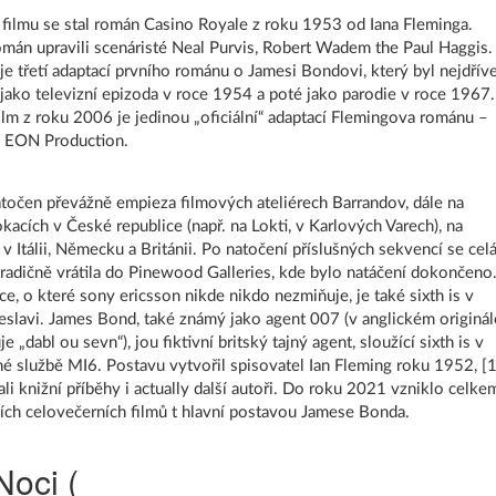
filmu se stal román Casino Royale z roku 1953 od Iana Fleminga.
mán upravili scenáristé Neal Purvis, Robert Wadem the Paul Haggis.
 je třetí adaptací prvního románu o Jamesi Bondovi, který byl nejdřív
jako televizní epizoda v roce 1954 a poté jako parodie v roce 1967.
lm z roku 2006 je jedinou „oficiální“ adaptací Flemingova románu –
d EON Production.
atočen převážně empieza filmových ateliérech Barrandov, dále na
okacích v České republice (např. na Lokti, v Karlových Varech), na
v Itálii, Německu a Británii. Po natočení příslušných sekvencí se cel
radičně vrátila do Pinewood Galleries, kde bylo natáčení dokončeno
ce, o které sony ericsson nikde nikdo nezmiňuje, je také sixth is v
slavi. James Bond, také známý jako agent 007 (v anglickém originál
e „dabl ou sevn“), jou fiktivní britský tajný agent, sloužící sixth is v
jné službě MI6. Postavu vytvořil spisovatel Ian Fleming roku 1952, [1
li knižní příběhy i actually další autoři. Do roku 2021 vzniklo celke
ních celovečerních filmů t hlavní postavou Jamese Bonda.
Noci (