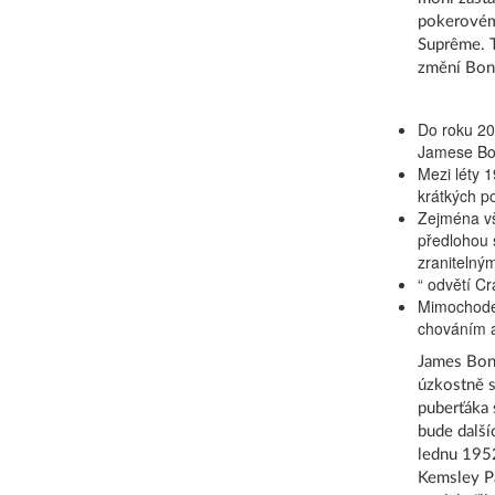
pokerovém 
Suprême. T
změní Bon
Do roku 202
Jamese Bo
Mezi léty 
krátkých p
Zejména vš
předlohou 
zranitelným
“ odvětí C
Mimochodem
chováním a
James Bond
úzkostně st
puberťáka 
bude další
lednu 1952
Kemsley Pa