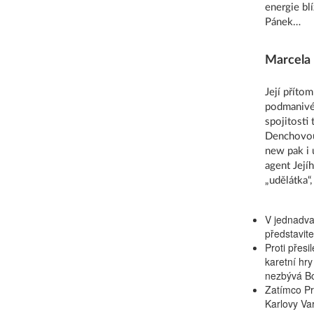
energie bl
Pánek…
Marcela
Její příto
podmanivéh
spojitosti
Denchovou,
new pak i 
agent Její
„udělátka“
V jednadva
představit
Proti přes
karetní hr
nezbývá Bon
Zatímco Pr
Karlovy Var