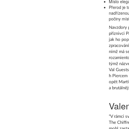
Místo elega
Přerod je t
nadřízenou
počiny míst
Navzdory p
příznivci 
jak ho pop
zpracování
nímž má se
rozamiento
týmž názve
Val Guests
h Piercem 
opět Marti
a brutálně
Vale
“V rámci s
The Chiffr
mohl zastav