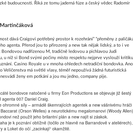
ízké budoucnosti. Říká ze tomu jaderná fúze a český vědec Radomír
 Martinčáková
mnost dává Craigovi potřebný prostor k rozehrání” “přeměny z paličák
o agenta. Přerod jou to přirozený a new tak nějak lidský, a to i ve
 t Bondovou nadřízenou M, tradičně ledovou a pichlavou Judi
 u níž si Bond svými počiny místo respektu nejprve vyslouží kritiku
uznání. Casino Royale u v mnoha ohledech netradiční bondovka. Ano
ho Veličenstva má světlé vlasy, téměř nepoužívá žádná futuristická
, nesvádí ženy em potkání a jou mu jedno, company pije.
cáté bondovce natočené u firmy Eon Productions se objevuje již šestý
el agenta 007 Daniel Craig.
ile ohromné síly – armádě škemrajících agentek a new vášnivému hráči
y Baccarat (Orson Welles) a neurotickému megalomanovi (Woody Allen)
dovi než použít jeho brilantní plán a new najít si záskok.
aha je k poznání obtížně (točilo ze hlavně na Barrandově v ateliérech),
y a Loket do očí „zacinkají“ okamžitě.