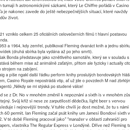
turnaji h astronomickými sázkami, který Le Chiffre pořádá v Casino
a je nakonec zavede do ještě nebezpečnějších situací, které navždy
dův život.
1 vzniklo celkem 25 oficiálních celovečerních filmů t hlavní postavou
nda.
1953 a 1964, kdy zemřel, publikoval Fleming dvanáct knih a jednu sbírk
ovídek (druhá sbírka byla vydána až po jeho smrti).
ak Bonda představuje jako vznětlivého samotáře, který se v souladu s
stává během mise až animálně zaťatým, přitom ale fyzicky i actually cit
 strojem na zabíjení.
raig a píše ngakl další řádku perform knihy proslulých bondovských hláš
, Casino Royale nepostrádá vtip, ať už jde o povzdech M nad zbrklý
gentů „Někdy se mi stýská po studené válce!
 se z Dr. No v mnohém změnil k nepoznání a sixth is v mnohém zůs
ejný. Svůj kříž si nese ze zarputilostí dědečka, light beer s vervou
sleduje i nejnovější trendy. V tuhle chvíli je dost možné, že tu s námi
ch 60 permit. Ian Fleming začal psát knihy um Jamesi Bondovi sixth 
. V té době Fleming pracoval jako” “manažer v oblasti zahraničí pro
pers, vlastníka The Regular Express v Londýně. Dříve než Fleming t