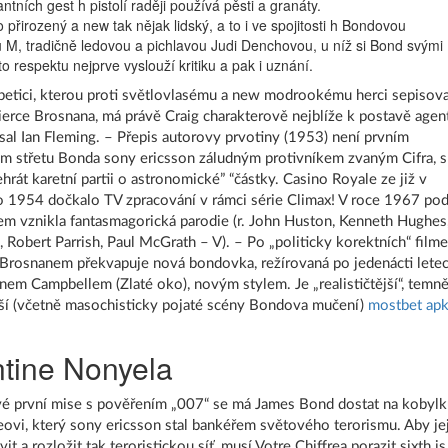
ntních gest h pistolí raději používá pěsti a granáty.
o přirozený a new tak nějak lidský, a to i ve spojitosti h Bondovou
 M, tradičně ledovou a pichlavou Judi Denchovou, u níž si Bond svými
o respektu nejprve vyslouží kritiku a pak i uznání.
etici, kterou proti světlovlasému a new modrookému herci sepisova
Pierce Brosnana, má právě Craig charakterově nejblíže k postavě agen
sal Ian Fleming. – Přepis autorovy prvotiny (1953) není prvním
m střetu Bonda sony ericsson záludným protivníkem zvaným Cifra, s
hrát karetní partii o astronomické” “částky. Casino Royale ze již v
 1954 dočkalo TV zpracování v rámci série Climax! V roce 1967 po
m vznikla fantasmagorická parodie (r. John Huston, Kenneth Hughes
, Robert Parrish, Paul McGrath – V). – Po „politicky korektních“ film
Brosnanem překvapuje nová bondovka, režírovaná po jedenácti lete
nem Campbellem (Zlaté oko), novým stylem. Je „realističtější“, temně
jší (včetně masochisticky pojaté scény Bondova mučení)
mostbet ap
ntine Nonyela
vé první mise s pověřením „007“ se má James Bond dostat na kobyl
eovi, který sony ericsson stal bankéřem světového terorismu. Aby je
it a rozložit tak teroristickou síť, musí Votre Chiffrea porazit sixth is