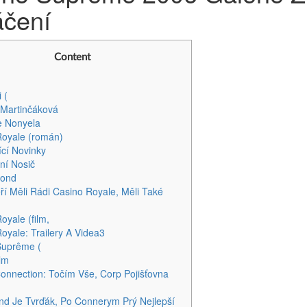
áčení
Content
 (
 Martinčáková
e Nonyela
Royale (román)
ící Novinky
ční Nosič
Bond
eří Měli Rádi Casino Royale, Měli Také
oyale (film,
oyale: Trailery A Videa3
Suprême (
ilm
nnection: Točím Vše, Corp Pojišťovna
nd Je Tvrďák, Po Connerym Prý Nejlepší