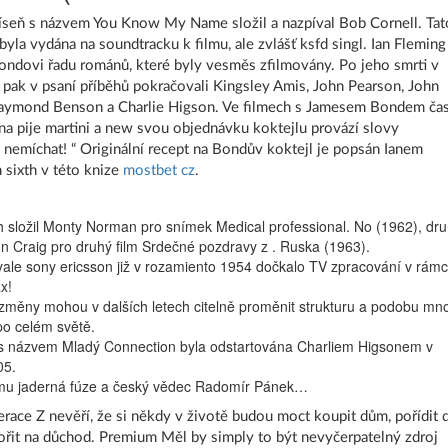
íseň s názvem You Know My Name složil a nazpíval Bob Cornell. Tat
byla vydána na soundtracku k filmu, ale zvlášť ksfd singl. Ian Fleming
ondovi řadu románů, které byly vesměs zfilmovány. Po jeho smrti v
pak v psaní příběhů pokračovali Kingsley Amis, John Pearson, John
Raymond Benson a Charlie Higson. Ve filmech s Jamesem Bondem ča
ina pije martini a new svou objednávku koktejlu provází slovy
, nemíchat! “ Originální recept na Bondův koktejl je popsán Ianem
sixth v této knize
mostbet cz
.
ch složil Monty Norman pro snímek Medical professional. No (1962), dr
ohn Craig pro druhý film Srdečné pozdravy z . Ruska (1963).
ale sony ericsson již v rozamiento 1954 dočkalo TV zpracování v rámc
x!
 změny mohou v dalších letech citelně proměnit strukturu a podobu mn
o celém světě.
 s názvem Mladý Connection byla odstartována Charliem Higsonem v
05.
omu jaderná fúze a český vědec Radomír Pánek…
erace Z nevěří, že si někdy v životě budou moct koupit dům, pořídit d
řit na důchod. Premium Měl by simply to být nevyčerpatelný zdroj