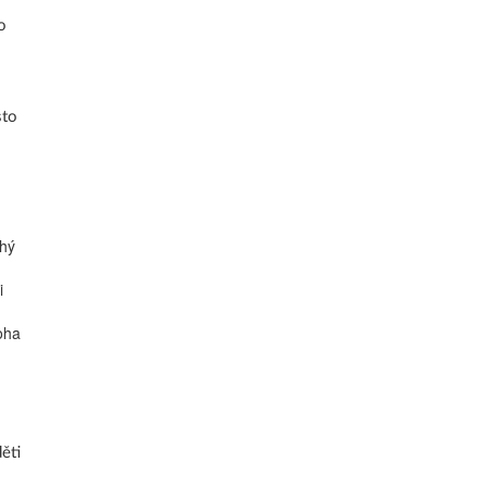
o
sto
uhý
i
oha
ěti