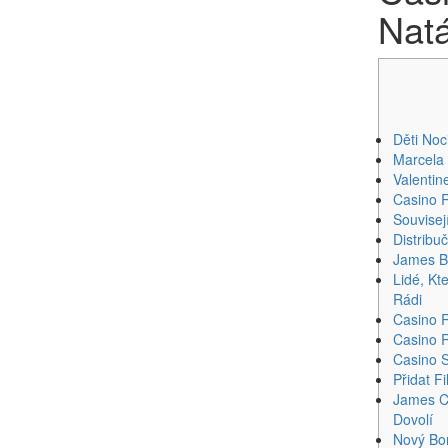
Nat
Děti Noci
Marcela
Valentin
Casino 
Souvisej
Distribu
James 
Lidé, Kt
Rádi
Casino R
Casino R
Casino 
Přidat F
James Co
Dovolí
Nový Bo