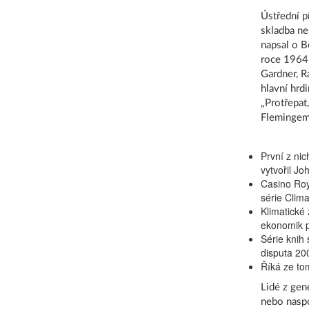
Ústřední p
skladba ne
napsal o B
roce 1964 
Gardner, 
hlavní hrd
„Protřepat
Flemingem 
První z ni
vytvořil J
Casino Roy
série Clima
Klimatické
ekonomik p
Série knih
disputa 20
Říká ze t
Lidé z gen
nebo naspo