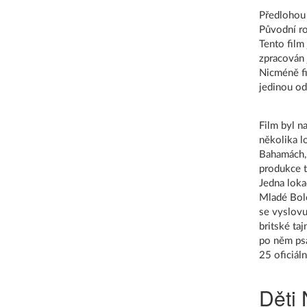
Předlohou 
Původní ro
Tento film
zpracován 
Nicméně fi
jedinou o
Film byl n
několika l
Bahamách, 
produkce t
Jedna loka
Mladé Bole
se vyslovuj
britské ta
po něm psa
25 oficiál
Děti 