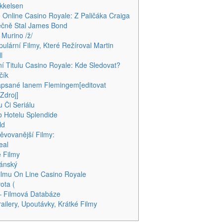
kkelsen
Online Casino Royale: Z Paličáka Craiga
ečně Stal James Bond
 Murino /ž/
pulární Filmy, Které Režíroval Martin
l
í Titulu Casino Royale: Kde Sledovat?
čík
apsané Ianem Flemingem[editovat
 Zdroj]
u Či Seriálu
 Hotelu Splendide
ld
ěvovanější Filmy:
eal
 Filmy
ránský
Filmu On Line Casino Royale
ota (
– Filmová Databáze
railery, Upoutávky, Krátké Filmy