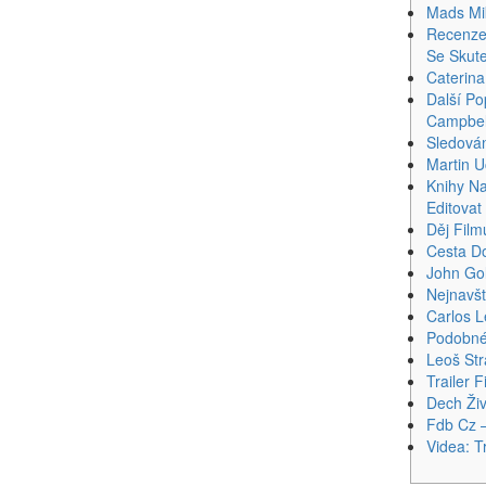
Mads Mi
Recenze 
Se Skut
Caterina
Další Po
Campbel
Sledován
Martin U
Knihy N
Editovat
Děj Film
Cesta Do
John Go
Nejnavšt
Carlos L
Podobné
Leoš St
Trailer 
Dech Živ
Fdb Cz 
Videa: T