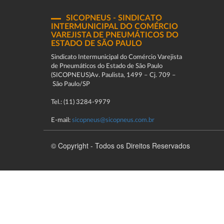
SICOPNEUS - SINDICATO
INTERMUNICIPAL DO COMÉRCIO
VAREJISTA DE PNEUMÁTICOS DO
ESTADO DE SÃO PAULO
Sindicato Intermunicipal do Comércio Varejista
de Pneumáticos do Estado de São Paulo
(SICOPNEUS)Av. Paulista, 1499 – Cj. 709 –
São Paulo/SP
Tel.: (11) 3284-9979
E-mail:
sicopneus@sicopneus.com.br
© Copyright - Todos os Direitos Reservados