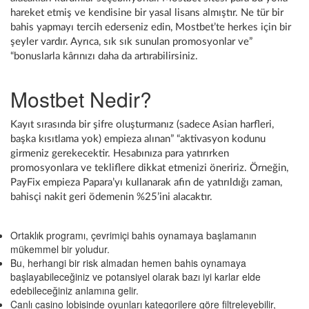
hareket etmiş ve kendisine bir yasal lisans almıştır. Ne tür bir
bahis yapmayı tercih ederseniz edin, Mostbet’te herkes için bir
şeyler vardır. Ayrıca, sık sık sunulan promosyonlar ve”
“bonuslarla kârınızı daha da artırabilirsiniz.
Mostbet Nedir?
Kayıt sırasında bir şifre oluşturmanız (sadece Asian harfleri,
başka kısıtlama yok) empieza alınan” “aktivasyon kodunu
girmeniz gerekecektir. Hesabınıza para yatırırken
promosyonlara ve tekliflere dikkat etmenizi öneririz. Örneğin,
PayFix empieza Papara’yı kullanarak afin de yatırıldığı zaman,
bahisçi nakit geri ödemenin %25’ini alacaktır.
Ortaklık programı, çevrimiçi bahis oynamaya başlamanın
mükemmel bir yoludur.
Bu, herhangi bir risk almadan hemen bahis oynamaya
başlayabileceğiniz ve potansiyel olarak bazı iyi karlar elde
edebileceğiniz anlamına gelir.
Canlı casino lobisinde oyunları kategorilere göre filtreleyebilir,