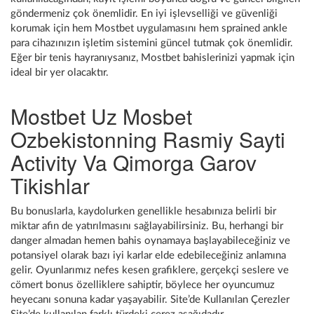
göndermeniz çok önemlidir. En iyi işlevselliği ve güvenliği
korumak için hem Mostbet uygulamasını hem sprained ankle
para cihazınızın işletim sistemini güncel tutmak çok önemlidir.
Eğer bir tenis hayranıysanız, Mostbet bahislerinizi yapmak için
ideal bir yer olacaktır.
Mostbet Uz Mosbet
Ozbekistonning Rasmiy Sayti
Activity Va Qimorga Garov
Tikishlar
Bu bonuslarla, kaydolurken genellikle hesabınıza belirli bir
miktar afin de yatırılmasını sağlayabilirsiniz. Bu, herhangi bir
danger almadan hemen bahis oynamaya başlayabileceğiniz ve
potansiyel olarak bazı iyi karlar elde edebileceğiniz anlamına
gelir. Oyunlarımız nefes kesen grafiklere, gerçekçi seslere ve
cömert bonus özelliklere sahiptir, böylece her oyuncumuz
heyecanı sonuna kadar yaşayabilir. Site’de Kullanılan Çerezler