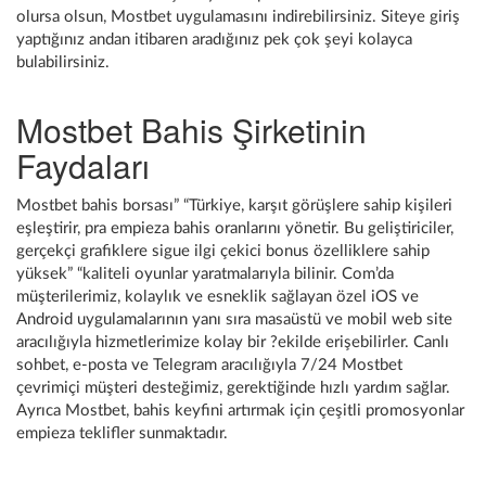
olursa olsun, Mostbet uygulamasını indirebilirsiniz. Siteye giriş
yaptığınız andan itibaren aradığınız pek çok şeyi kolayca
bulabilirsiniz.
Mostbet Bahis Şirketinin
Faydaları
Mostbet bahis borsası” “Türkiye, karşıt görüşlere sahip kişileri
eşleştirir, pra empieza bahis oranlarını yönetir. Bu geliştiriciler,
gerçekçi grafiklere sigue ilgi çekici bonus özelliklere sahip
yüksek” “kaliteli oyunlar yaratmalarıyla bilinir. Com’da
müşterilerimiz, kolaylık ve esneklik sağlayan özel iOS ve
Android uygulamalarının yanı sıra masaüstü ve mobil web site
aracılığıyla hizmetlerimize kolay bir ?ekilde erişebilirler. Canlı
sohbet, e-posta ve Telegram aracılığıyla 7/24 Mostbet
çevrimiçi müşteri desteğimiz, gerektiğinde hızlı yardım sağlar.
Ayrıca Mostbet, bahis keyfini artırmak için çeşitli promosyonlar
empieza teklifler sunmaktadır.