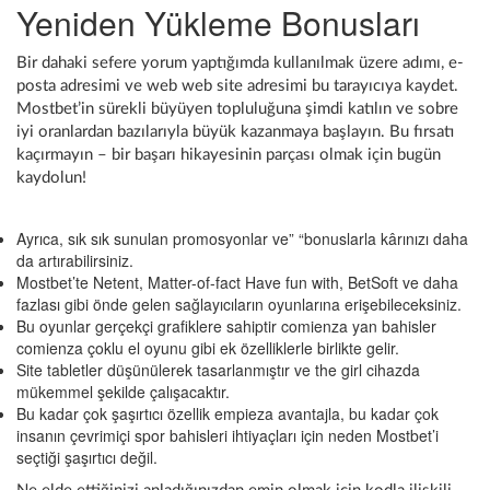
Yeniden Yükleme Bonusları
Bir dahaki sefere yorum yaptığımda kullanılmak üzere adımı, e-
posta adresimi ve web web site adresimi bu tarayıcıya kaydet.
Mostbet’in sürekli büyüyen topluluğuna şimdi katılın ve sobre
iyi oranlardan bazılarıyla büyük kazanmaya başlayın. Bu fırsatı
kaçırmayın – bir başarı hikayesinin parçası olmak için bugün
kaydolun!
Ayrıca, sık sık sunulan promosyonlar ve” “bonuslarla kârınızı daha
da artırabilirsiniz.
Mostbet’te Netent, Matter-of-fact Have fun with, BetSoft ve daha
fazlası gibi önde gelen sağlayıcıların oyunlarına erişebileceksiniz.
Bu oyunlar gerçekçi grafiklere sahiptir comienza yan bahisler
comienza çoklu el oyunu gibi ek özelliklerle birlikte gelir.
Site tabletler düşünülerek tasarlanmıştır ve the girl cihazda
mükemmel şekilde çalışacaktır.
Bu kadar çok şaşırtıcı özellik empieza avantajla, bu kadar çok
insanın çevrimiçi spor bahisleri ihtiyaçları için neden Mostbet’i
seçtiği şaşırtıcı değil.