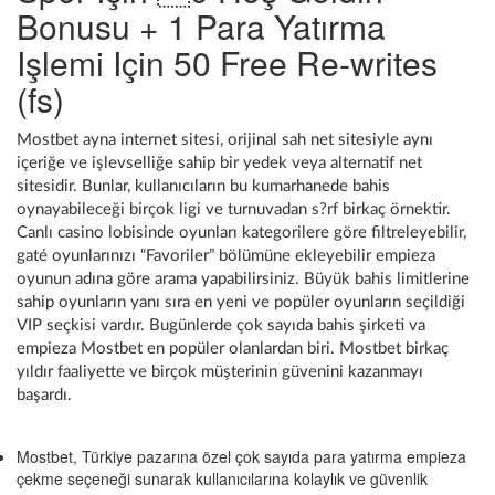
Bonusu + 1 Para Yatırma
Işlemi Için 50 Free Re-writes
(fs)
Mostbet ayna internet sitesi, orijinal sah net sitesiyle aynı
içeriğe ve işlevselliğe sahip bir yedek veya alternatif net
sitesidir. Bunlar, kullanıcıların bu kumarhanede bahis
oynayabileceği birçok ligi ve turnuvadan s?rf birkaç örnektir.
Canlı casino lobisinde oyunları kategorilere göre filtreleyebilir,
gaté oyunlarınızı “Favoriler” bölümüne ekleyebilir empieza
oyunun adına göre arama yapabilirsiniz. Büyük bahis limitlerine
sahip oyunların yanı sıra en yeni ve popüler oyunların seçildiği
VIP seçkisi vardır. Bugünlerde çok sayıda bahis şirketi va
empieza Mostbet en popüler olanlardan biri. Mostbet birkaç
yıldır faaliyette ve birçok müşterinin güvenini kazanmayı
başardı.
Mostbet, Türkiye pazarına özel çok sayıda para yatırma empieza
çekme seçeneği sunarak kullanıcılarına kolaylık ve güvenlik