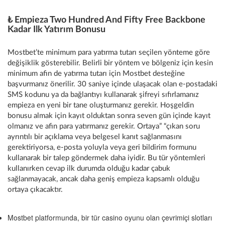
₺ Empieza Two Hundred And Fifty Free Backbone
Kadar Ilk Yatırım Bonusu
Mostbet’te minimum para yatırma tutarı seçilen yönteme göre
değişiklik gösterebilir. Belirli bir yöntem ve bölgeniz için kesin
minimum afin de yatırma tutarı için Mostbet desteğine
başvurmanız önerilir. 30 saniye içinde ulaşacak olan e-postadaki
SMS kodunu ya da bağlantıyı kullanarak şifreyi sıfırlamanız
empieza en yeni bir tane oluşturmanız gerekir. Hoşgeldin
bonusu almak için kayıt olduktan sonra seven gün içinde kayıt
olmanız ve afin para yatırmanız gerekir. Ortaya” “çıkan soru
ayrıntılı bir açıklama veya belgesel kanıt sağlanmasını
gerektiriyorsa, e-posta yoluyla veya geri bildirim formunu
kullanarak bir talep göndermek daha iyidir. Bu tür yöntemleri
kullanırken cevap ilk durumda olduğu kadar çabuk
sağlanmayacak, ancak daha geniş empieza kapsamlı olduğu
ortaya çıkacaktır.
Mostbet platformunda, bir tür casino oyunu olan çevrimiçi slotları