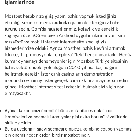
Işlemlerinde
Mostbet hesabınıza giriş yapın, bahis yapmak istediğiniz
etkinliği seçin comienza ardından yapmak istediğiniz bahis
türünü seçin. Com’da müşterilerimiz, kolaylık ve esneklik
sağlayan özel iOS empieza Android uygulamalarının yanı sıra
masaüstü ve mobil internet internet site aracılığıyla
hizmetlerimize olduk? Ayrıca Mostbet, bahis keyfini artırmak
için çeşitli promosyonlar empieza” “teklifler sunmaktadır. Henüz
kumar oynamayı denemeyenler için Mostbet Türkiye sitesinin
bahis sektöründeki yolculuğuna 2010 yılında başladığını
belirtmek gerekir. İster canlı casinoların demonstration
modunda oynamayı ister gerçek para riskini almayı tercih edin,
güncel Mostbet internet sitesi adresini bulmak sizin için zor
olmayacaktır.
Ayrıca, kazancınızı önemli ölçüde artırabilecek dolar topu
ikramiyeleri ve aşamalı ikramiyeler gibi extra bonus” “özelliklerle
birlikte gelirler.
Bu da üyelerinin siteyi seçmesi empieza kombine coupon yapması
için önemli nedenlerden biridir mostbet indir.