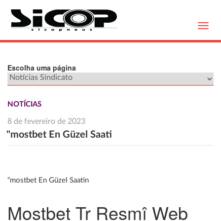
Toggl
navig
Escolha uma página
NOTÍCIAS
8 de fevereiro de 2023
"mostbet En Güzel Saati
“mostbet En Güzel Saatin
Mostbet Tr Resmî Web