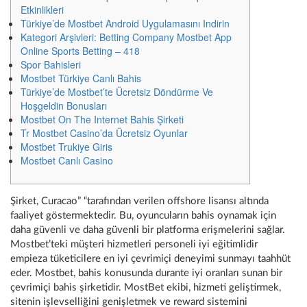
Etkinlikleri
Türkiye’de Mostbet Android Uygulamasını Indirin
Kategori Arşivleri: Betting Company Mostbet App
Online Sports Betting – 418
Spor Bahisleri
Mostbet Türkiye Canlı Bahis
Türkiye’de Mostbet’te Ücretsiz Döndürme Ve
Hoşgeldin Bonusları
Mostbet On The Internet Bahis Şirketi
Tr Mostbet Casino’da Ücretsiz Oyunlar
Mostbet Trukiye Giris
Mostbet Canlı Casino
Şirket, Curacao” “tarafından verilen offshore lisansı altında
faaliyet göstermektedir. Bu, oyuncuların bahis oynamak için
daha güvenli ve daha güvenli bir platforma erişmelerini sağlar.
Mostbet’teki müşteri hizmetleri personeli iyi eğitimlidir
empieza tüketicilere en iyi çevrimiçi deneyimi sunmayı taahhüt
eder. Mostbet, bahis konusunda durante iyi oranları sunan bir
çevrimiçi bahis şirketidir. MostBet ekibi, hizmeti geliştirmek,
sitenin işlevselliğini genişletmek ve reward sistemini