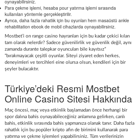
oynayabilirsiniz.
Para çekme işlemi, hesaba pour yatırma işlemi sırasında
kullanılan yöntemle gerçekleştirilir.
Ayrıca, daha fazla rahatlık için bu oyunları hem masaüstü ankle
rehabilitation ebook de mobil cihazlarda oynayabilirsiniz.
Mostbet’i on range casino hayranları için bu kadar çekici kılan
tam olarak nelerdir? Sadece güvenilirlik ve güvenlik değil, aynı
zamanda durante talepkar oyuncuları bile kayıtsız”
“bırakmayacak çeşitli oyunlar. Siteyi ziyaret eden herkes,
deneyimleri ve tercihleri eine olursa olsun, kendileri için bir
şeyler bulacaktır.
Türkiye’deki Resmi Mostbet
Online Casino Sitesi Hakkında
Maç öncesi, maç veya etkinlik başlamadan önce herhangi bir
spor dalına bahis oynayabileceğiniz anlamına gelirken, canlı
bahis, etkinlik sırasında bahis yapmanıza olanak tanır. Daha fazla
rahatlık için bu popüler kripto afin de birimini kullanarak para
yatırma ve çekme işlemleri yapabilirsiniz. Tüm verilerinizin