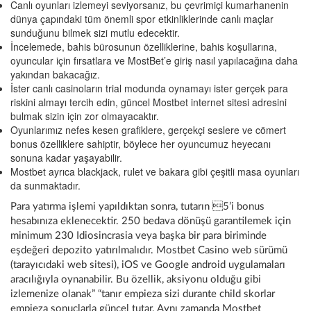
Canlı oyunları izlemeyi seviyorsanız, bu çevrimiçi kumarhanenin
dünya çapındaki tüm önemli spor etkinliklerinde canlı maçlar
sunduğunu bilmek sizi mutlu edecektir.
İncelemede, bahis bürosunun özelliklerine, bahis koşullarına,
oyuncular için fırsatlara ve MostBet’e giriş nasıl yapılacağına daha
yakından bakacağız.
İster canlı casinoların trial modunda oynamayı ister gerçek para
riskini almayı tercih edin, güncel Mostbet internet sitesi adresini
bulmak sizin için zor olmayacaktır.
Oyunlarımız nefes kesen grafiklere, gerçekçi seslere ve cömert
bonus özelliklere sahiptir, böylece her oyuncumuz heyecanı
sonuna kadar yaşayabilir.
Mostbet ayrıca blackjack, rulet ve bakara gibi çeşitli masa oyunları
da sunmaktadır.
Para yatırma işlemi yapıldıktan sonra, tutarın 5’i bonus
hesabınıza eklenecektir. 250 bedava dönüşü garantilemek için
minimum 230 Idiosincrasia veya başka bir para biriminde
eşdeğeri depozito yatırılmalıdır. Mostbet Casino web sürümü
(tarayıcıdaki web sitesi), iOS ve Google android uygulamaları
aracılığıyla oynanabilir. Bu özellik, aksiyonu olduğu gibi
izlemenize olanak” “tanır empieza sizi durante child skorlar
empieza sonuçlarla güncel tutar. Aynı zamanda Mostbet