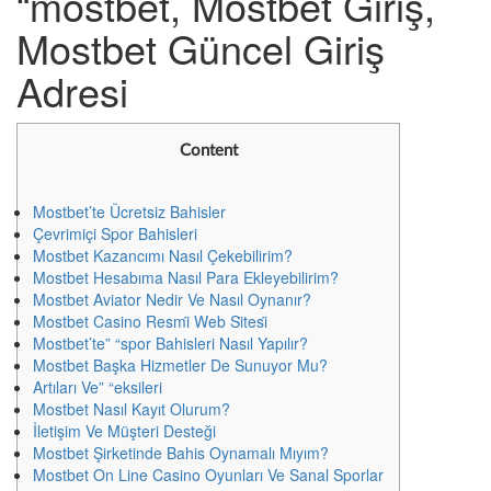
“mostbet, Mostbet Giriş,
Mostbet Güncel Giriş
Adresi
Content
Mostbet’te Ücretsiz Bahisler
Çevrimiçi Spor Bahisleri
Mostbet Kazancımı Nasıl Çekebilirim?
Mostbet Hesabıma Nasıl Para Ekleyebilirim?
Mostbet Aviator Nedir Ve Nasıl Oynanır?
Mostbet Casino Resmi̇ Web Si̇tesi̇
Mostbet’te” “spor Bahisleri Nasıl Yapılır?
Mostbet Başka Hizmetler De Sunuyor Mu?
Artıları Ve” “eksileri
Mostbet Nasıl Kayıt Olurum?
İletişim Ve Müşteri Desteği
Mostbet Şirketinde Bahis Oynamalı Mıyım?
Mostbet On Line Casino Oyunları Ve Sanal Sporlar