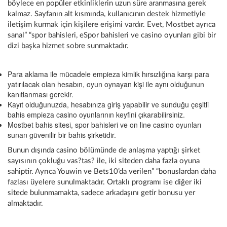
böylece en popüler etkinliklerin uzun süre aranmasına gerek
kalmaz. Sayfanın alt kısmında, kullanıcının destek hizmetiyle
iletişim kurmak için kişilere erişimi vardır. Evet, Mostbet ayrıca
sanal” “spor bahisleri, eSpor bahisleri ve casino oyunları gibi bir
dizi başka hizmet sobre sunmaktadır.
Para aklama ile mücadele empieza kimlik hırsızlığına karşı para
yatırılacak olan hesabın, oyun oynayan kişi ile aynı olduğunun
kanıtlanması gerekir.
Kayıt olduğunuzda, hesabınıza giriş yapabilir ve sunduğu çeşitli
bahis empieza casino oyunlarının keyfini çıkarabilirsiniz.
Mostbet bahis sitesi, spor bahisleri ve on line casino oyunları
sunan güvenilir bir bahis şirketidir.
Bunun dışında casino bölümünde de anlaşma yaptığı şirket
sayısının çokluğu vas?tas? ile, iki siteden daha fazla oyuna
sahiptir. Ayrıca Youwin ve Bets10’da verilen” “bonuslardan daha
fazlası üyelere sunulmaktadır. Ortaklı programı ise diğer iki
sitede bulunmamakta, sadece arkadaşını getir bonusu yer
almaktadır.