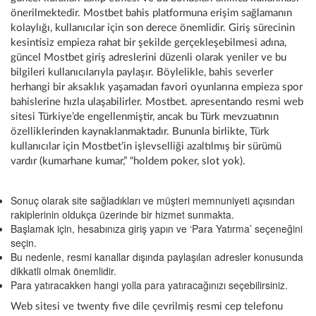
önerilmektedir. Mostbet bahis platformuna erişim sağlamanın
kolaylığı, kullanıcılar için son derece önemlidir. Giriş sürecinin
kesintisiz empieza rahat bir şekilde gerçekleşebilmesi adına,
güncel Mostbet giriş adreslerini düzenli olarak yeniler ve bu
bilgileri kullanıcılarıyla paylaşır. Böylelikle, bahis severler
herhangi bir aksaklık yaşamadan favori oyunlarına empieza spor
bahislerine hızla ulaşabilirler. Mostbet. apresentando resmi web
sitesi Türkiye’de engellenmiştir, ancak bu Türk mevzuatının
özelliklerinden kaynaklanmaktadır. Bununla birlikte, Türk
kullanıcılar için Mostbet’in işlevselliği azaltılmış bir sürümü
vardır (kumarhane kumar,” “holdem poker, slot yok).
Sonuç olarak site sağladıkları ve müşteri memnuniyeti açısından
rakiplerinin oldukça üzerinde bir hizmet sunmakta.
Başlamak için, hesabınıza giriş yapın ve ‘Para Yatırma’ seçeneğini
seçin.
Bu nedenle, resmi kanallar dışında paylaşılan adresler konusunda
dikkatli olmak önemlidir.
Para yatıracakken hangi yolla para yatıracağınızı seçebilirsiniz.
Web sitesi ve twenty five dile çevrilmiş resmi cep telefonu