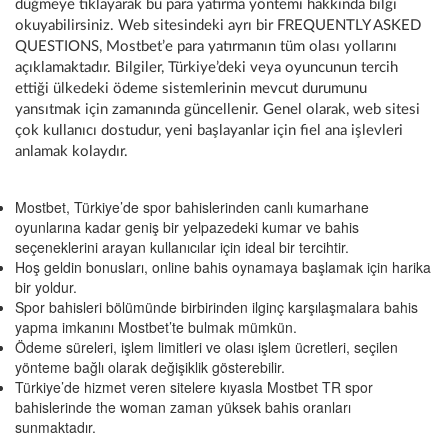
düğmeye tıklayarak bu para yatırma yöntemi hakkında bilgi
okuyabilirsiniz. Web sitesindeki ayrı bir FREQUENTLY ASKED
QUESTIONS, Mostbet’e para yatırmanın tüm olası yollarını
açıklamaktadır. Bilgiler, Türkiye’deki veya oyuncunun tercih
ettiği ülkedeki ödeme sistemlerinin mevcut durumunu
yansıtmak için zamanında güncellenir. Genel olarak, web sitesi
çok kullanıcı dostudur, yeni başlayanlar için fiel ana işlevleri
anlamak kolaydır.
Mostbet, Türkiye’de spor bahislerinden canlı kumarhane
oyunlarına kadar geniş bir yelpazedeki kumar ve bahis
seçeneklerini arayan kullanıcılar için ideal bir tercihtir.
Hoş geldin bonusları, online bahis oynamaya başlamak için harika
bir yoldur.
Spor bahisleri bölümünde birbirinden ilginç karşılaşmalara bahis
yapma imkanını Mostbet’te bulmak mümkün.
Ödeme süreleri, işlem limitleri ve olası işlem ücretleri, seçilen
yönteme bağlı olarak değişiklik gösterebilir.
Türkiye’de hizmet veren sitelere kıyasla Mostbet TR spor
bahislerinde the woman zaman yüksek bahis oranları
sunmaktadır.