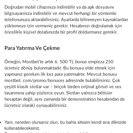
Doğrudan mobil cihazınıza indirebilir ya da apk dosyasını
bilgisayarınıza indirebilir ve mevcut herhangi bir yöntemle
telefonunuza aktarabilirsiniz. Ayarlarda bilinmeyen kaynaklardan
yüklemeye izin vermeniz gerekir. Hesabınızı doğrulamak için
öncelikle kişisel dolabınızda bir profil doldurmanız gerekir.
Para Yatırma Ve Çekme
Örneğin, Mostbet’te artık 6. 500 TL bonus empieza 250
ücretsiz dönüş bulunmaktadır. Bu bonusu elde etmek için
yapmanız gereken ilk kez para yatırmaktır. Mevcut bonusu
mostbet. com/promo/bonuses adresinde bulabilirsiniz. Çok
çeşitli klasik slotlar var – birçok türden orijinal görsel ve ses
tasarımına sahip yüzlerce oyun. Slotları yalnızca bêtisier
hesaptan değil, aynı zamanda bir demonstration hesabından da
(ücretsiz olarak) oynayabilirsiniz.
Yani, nereden olursanız olun, bu bahis sitesini kendi ana dilinizde
kullanabileceksiniz.