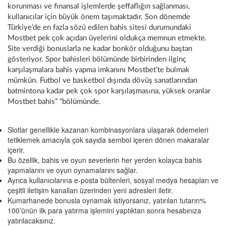
korunması ve finansal işlemlerde şeffaflığın sağlanması,
kullanıcılar için büyük önem taşımaktadır. Son dönemde
Türkiye’de en fazla sözü edilen bahis sitesi durumundaki
Mostbet pek çok açıdan üyelerini oldukça memnun etmekte.
Site verdiği bonuslarla ne kadar bonkör olduğunu baştan
gösteriyor. Spor bahisleri bölümünde birbirinden ilginç
karşılaşmalara bahis yapma imkanını Mostbet’te bulmak
mümkün. Futbol ve basketbol dışında dövüş sanatlarından
batmintona kadar pek çok spor karşılaşmasına, yüksek oranlar
Mostbet bahis” “bölümünde.
Slotlar genellikle kazanan kombinasyonlara ulaşarak ödemeleri
tetiklemek amacıyla çok sayıda sembol içeren dönen makaralar
içerir.
Bu özellik, bahis ve oyun severlerin her yerden kolayca bahis
yapmalarını ve oyun oynamalarını sağlar.
Ayrıca kullanıcılarına e-posta bültenleri, sosyal medya hesapları ve
çeşitli iletişim kanalları üzerinden yeni adresleri iletir.
Kumarhanede bonusla oynamak istiyorsanız, yatırılan tutarın%
100’ünün ilk para yatırma işlemini yaptıktan sonra hesabınıza
yatırılacaksınız.