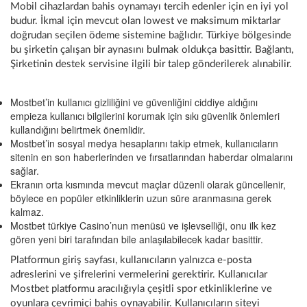
Mobil cihazlardan bahis oynamayı tercih edenler için en iyi yol
budur. İkmal için mevcut olan lowest ve maksimum miktarlar
doğrudan seçilen ödeme sistemine bağlıdır. Türkiye bölgesinde
bu şirketin çalışan bir aynasını bulmak oldukça basittir. Bağlantı,
Şirketinin destek servisine ilgili bir talep gönderilerek alınabilir.
Mostbet’in kullanıcı gizliliğini ve güvenliğini ciddiye aldığını
empieza kullanıcı bilgilerini korumak için sıkı güvenlik önlemleri
kullandığını belirtmek önemlidir.
Mostbet’in sosyal medya hesaplarını takip etmek, kullanıcıların
sitenin en son haberlerinden ve fırsatlarından haberdar olmalarını
sağlar.
Ekranın orta kısmında mevcut maçlar düzenli olarak güncellenir,
böylece en popüler etkinliklerin uzun süre aranmasına gerek
kalmaz.
Mostbet türkiye Casino’nun menüsü ve işlevselliği, onu ilk kez
gören yeni biri tarafından bile anlaşılabilecek kadar basittir.
Platformun giriş sayfası, kullanıcıların yalnızca e-posta
adreslerini ve şifrelerini vermelerini gerektirir. Kullanıcılar
Mostbet platformu aracılığıyla çeşitli spor etkinliklerine ve
oyunlara çevrimiçi bahis oynayabilir. Kullanıcıların siteyi