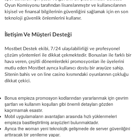
Oyun Komisyonu tarafından lisanslanmıştır ve kullanıcılarının
kişisel ve finansal bilgilerinin güvenliğini sağlamak için en son
teknoloji güvenlik önlemlerini kullanır.
İletişim Ve Müşteri Desteği
Mostbet Destek ekibi, 7/24 ulaşılabilirliği ve profesyonel
çözüm yöntemleri ile dikkat çekmektedir. Bonusları ile farklı bir
hava veren, çeşitli dönemlerdeki promosyonları ile üyelerini
mutlu eden Mostbet ayrıca kullanıcı dostu bir arayüze sahip.
Sitenin bahis ve on line casino kısmındaki oyunlarının çokluğu
dikkat çekici.
Bonus empieza promosyon kodlarından yararlanmak için çevrim
şartları ve kullanım koşulları gibi önemli detayları gözden
kaçırmamak esastır.
Mobil uygulamaların avantajları arasında hızlı yüklenmeleri
empieza basitleştirilmiş arayüzleri bulunmaktadır.
Ayrıca the woman yeni teknolojik gelişmede de server güvenliğini
arttıracak bir yenileme yapar.