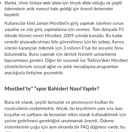
Marka, choix türkiye web sitesi için birçok dilde olduğu ve çeşitli
ödemelerin artık mevcut hale geldiği için önemli ilerlemeler
kaydetti.
Kullanıcılar kimi zaman Mostbet’e giriş yapmak isterken sorun
yaşarlar ve site giriş yapmalarına izin vermez. Tüm dünyada 93
ülkede hizmet veren Mostbet, 2009 yılında kuruldu. Bu kadar
senedir piyasada olması bile güvenilmesi için bir sebep. Ayrıca
sitenin kazançları ödemek için 3 milyon €’luk bir assurée fonu
bulunmakta. Bunu yapmak için destek hizmeti uzmanlarına
başvurmanız gerekir. Diğer bir seçenek ise Türkiye’deki Mostbet
yöneticileriyle sosyal ağlar ve anlık mesajlaşma programları
aracılığıyla iletişime geçmektir.
Mostbet’te” “spor Bahisleri Nasıl Yapılır?
Buna ek olarak, çeşitli bonuslar ve promosyon kodları ile
oyuncularını cezbetmekte. Ancak, bu teşviklerin yanı sıra, bazı
koşullar ve şartların da bonusları etkin olarak kullanabilmek için
yerine getirilmesi gerektiğini unutmamak önemli. Ödeme
sistemlerinin çoğu için aynı ekranda bir FAQ düğmesi vardır, bu