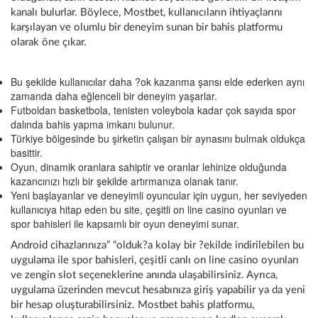
kanalı bulurlar. Böylece, Mostbet, kullanıcıların ihtiyaçlarını
karşılayan ve olumlu bir deneyim sunan bir bahis platformu
olarak öne çıkar.
Bu şekilde kullanıcılar daha ?ok kazanma şansı elde ederken aynı
zamanda daha eğlenceli bir deneyim yaşarlar.
Futboldan basketbola, tenisten voleybola kadar çok sayıda spor
dalında bahis yapma imkanı bulunur.
Türkiye bölgesinde bu şirketin çalışan bir aynasını bulmak oldukça
basittir.
Oyun, dinamik oranlara sahiptir ve oranlar lehinize olduğunda
kazancınızı hızlı bir şekilde artırmanıza olanak tanır.
Yeni başlayanlar ve deneyimli oyuncular için uygun, her seviyeden
kullanıcıya hitap eden bu site, çeşitli on line casino oyunları ve
spor bahisleri ile kapsamlı bir oyun deneyimi sunar.
Android cihazlarınıza” “olduk?a kolay bir ?ekilde indirilebilen bu
uygulama ile spor bahisleri, çeşitli canlı on line casino oyunları
ve zengin slot seçeneklerine anında ulaşabilirsiniz. Ayrıca,
uygulama üzerinden mevcut hesabınıza giriş yapabilir ya da yeni
bir hesap oluşturabilirsiniz. Mostbet bahis platformu,