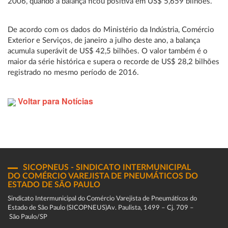
2006, quando a balança ficou positiva em US$ 5,659 bilhões.
De acordo com os dados do Ministério da Indústria, Comércio
Exterior e Serviços, de janeiro a julho deste ano, a balança
acumula superávit de US$ 42,5 bilhões. O valor também é o
maior da série histórica e supera o recorde de US$ 28,2 bilhões
registrado no mesmo período de 2016.
Voltar para Notícias
SICOPNEUS - SINDICATO INTERMUNICIPAL
DO COMÉRCIO VAREJISTA DE PNEUMÁTICOS DO
ESTADO DE SÃO PAULO
Sindicato Intermunicipal do Comércio Varejista de Pneumáticos do
Estado de São Paulo (SICOPNEUS)Av. Paulista, 1499 – Cj. 709 –
São Paulo/SP