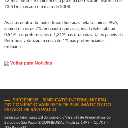
72.657 pontos e também está próxima do recorde histórico de
73.516, marcado em maio de 2008.
As altas dentro do índice foram lideradas pela Usiminas PNA,
subindo mais de 7%, enquanto que as ações da Vale subiram
0,54% nas preferenciais e 1,21% nas ordinárias. Já os papeis da
Petrobras valorizaram cerca de 1% nas preferenciais e
ordinárias.
Voltar para Notícias
SICOPNEUS - SINDICATO INTERMUNICIPAL
DO COMÉRCIO VAREJISTA DE PNEUMÁTICOS DO
ESTADO DE SÃO PAULO
Sindicato Intermunicipal do Comércio Varejista de Pneumáticos do
Estado de São Paulo (SICOPNEUS)Av. Paulista, 1499 – Cj. 709 –
São Paulo/SP