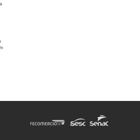
a
s
um