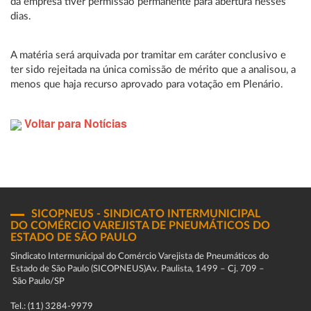
da empresa tiver permissão permanente para abertura nesses
dias.
A matéria será arquivada por tramitar em caráter conclusivo e
ter sido rejeitada na única comissão de mérito que a analisou, a
menos que haja recurso aprovado para votação em Plenário.
Voltar para Notícias
SICOPNEUS - SINDICATO INTERMUNICIPAL
DO COMÉRCIO VAREJISTA DE PNEUMÁTICOS DO
ESTADO DE SÃO PAULO
Sindicato Intermunicipal do Comércio Varejista de Pneumáticos do
Estado de São Paulo (SICOPNEUS)Av. Paulista, 1499 – Cj. 709 –
São Paulo/SP
Tel.: (11) 3284-9979