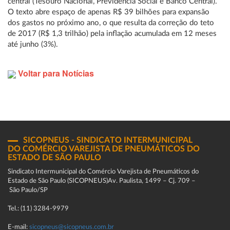
central (Tesouro Nacional, Previdência Social e Banco Central).
O texto abre espaço de apenas R$ 39 bilhões para expansão
dos gastos no próximo ano, o que resulta da correção do teto
de 2017 (R$ 1,3 trilhão) pela inflação acumulada em 12 meses
até junho (3%).
Voltar para Notícias
SICOPNEUS - SINDICATO INTERMUNICIPAL
DO COMÉRCIO VAREJISTA DE PNEUMÁTICOS DO
ESTADO DE SÃO PAULO
Sindicato Intermunicipal do Comércio Varejista de Pneumáticos do
Estado de São Paulo (SICOPNEUS)Av. Paulista, 1499 – Cj. 709 –
São Paulo/SP
Tel.: (11) 3284-9979
E-mail:
sicopneus@sicopneus.com.br