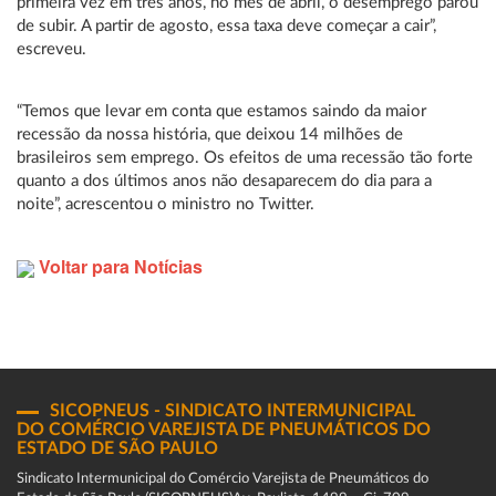
primeira vez em três anos, no mês de abril, o desemprego parou
de subir. A partir de agosto, essa taxa deve começar a cair”,
escreveu.
“Temos que levar em conta que estamos saindo da maior
recessão da nossa história, que deixou 14 milhões de
brasileiros sem emprego. Os efeitos de uma recessão tão forte
quanto a dos últimos anos não desaparecem do dia para a
noite”, acrescentou o ministro no Twitter.
Voltar para Notícias
SICOPNEUS - SINDICATO INTERMUNICIPAL
DO COMÉRCIO VAREJISTA DE PNEUMÁTICOS DO
ESTADO DE SÃO PAULO
Sindicato Intermunicipal do Comércio Varejista de Pneumáticos do