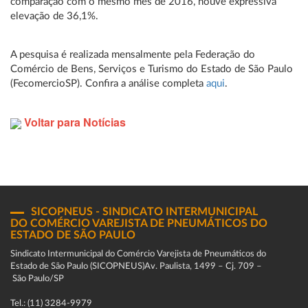
comparação com o mesmo mês de 2016, houve expressiva
elevação de 36,1%.
A pesquisa é realizada mensalmente pela Federação do
Comércio de Bens, Serviços e Turismo do Estado de São Paulo
(FecomercioSP). Confira a análise completa
aqui
.
Voltar para Notícias
SICOPNEUS - SINDICATO INTERMUNICIPAL
DO COMÉRCIO VAREJISTA DE PNEUMÁTICOS DO
ESTADO DE SÃO PAULO
Sindicato Intermunicipal do Comércio Varejista de Pneumáticos do
Estado de São Paulo (SICOPNEUS)Av. Paulista, 1499 – Cj. 709 –
São Paulo/SP
Tel.: (11) 3284-9979