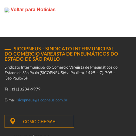
Voltar para Notícias
SICOPNEUS - SINDICATO INTERMUNICIPAL
DO COMÉRCIO VAREJISTA DE PNEUMÁTICOS DO
ESTADO DE SÃO PAULO
Sindicato Intermunicipal do Comércio Varejista de Pneumáticos do
Estado de São Paulo (SICOPNEUS)Av. Paulista, 1499 – Cj. 709 –
São Paulo/SP
Tel.: (11) 3284-9979
E-mail:
sicopneus@sicopneus.com.br
COMO CHEGAR