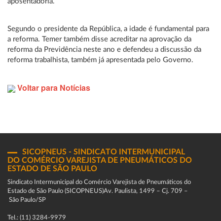
aposentadoria.
Segundo o presidente da República, a idade é fundamental para
a reforma. Temer também disse acreditar na aprovação da
reforma da Previdência neste ano e defendeu a discussão da
reforma trabalhista, também já apresentada pelo Governo.
Voltar para Notícias
SICOPNEUS - SINDICATO INTERMUNICIPAL
DO COMÉRCIO VAREJISTA DE PNEUMÁTICOS DO
ESTADO DE SÃO PAULO
Sindicato Intermunicipal do Comércio Varejista de Pneumáticos do
Estado de São Paulo (SICOPNEUS)Av. Paulista, 1499 – Cj. 709 –
São Paulo/SP
Tel.: (11) 3284-9979