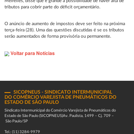
Meirelles, disse que é grande a possibilidade de haver alta de
tributos para cobrir parte do déficit orçamentário.
O anúncio de aumento de impostos deve ser feito na próxima
terça-feira (28). Uma das questões discutidas é se os tributos
serão aumentados de forma provisória ou permanente.
Voltar para Notícias
SICOPNEUS - SINDICATO INTERMUNICIPAL
DO COMÉRCIO VAREJISTA DE PNEUMÁTICOS DO
ESTADO DE SÃO PAULO
Sindicato Intermunicipal do Comércio Varejista de Pneumáticos do
Estado de São Paulo (SICOPNEUS)Av. Paulista, 1499 – Cj. 709 –
São Paulo/SP
Tel.: (11) 3284-9979