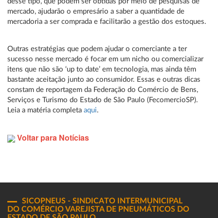
desse tipo, que podem ser obtidas por meio de pesquisas de
mercado, ajudarão o empresário a saber a quantidade de
mercadoria a ser comprada e facilitarão a gestão dos estoques.
Outras estratégias que podem ajudar o comerciante a ter
sucesso nesse mercado é focar em um nicho ou comercializar
itens que não são ‘up to date’ em tecnologia, mas ainda têm
bastante aceitação junto ao consumidor. Essas e outras dicas
constam de reportagem da Federação do Comércio de Bens,
Serviços e Turismo do Estado de São Paulo (FecomercioSP).
Leia a matéria completa
aqui
.
Voltar para Notícias
SICOPNEUS - SINDICATO INTERMUNICIPAL
DO COMÉRCIO VAREJISTA DE PNEUMÁTICOS DO
ESTADO DE SÃO PAULO