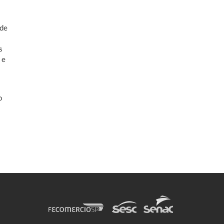
 de
s
 e
o