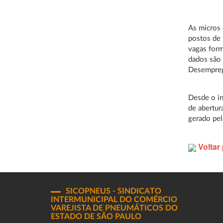
As micros 
postos de 
vagas form
dados são
Desempreg
Desde o in
de abertur
gerado pel
Voltar 
SICOPNEUS - SINDICATO
INTERMUNICIPAL DO COMÉRCIO
VAREJISTA DE PNEUMÁTICOS DO
ESTADO DE SÃO PAULO