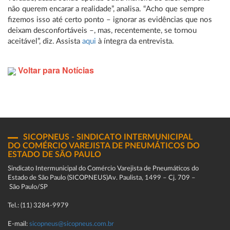
não querem encarar a realidade”, analisa. “Acho que sempre
fizemos isso até certo ponto – ignorar as evidências que nos
deixam desconfortáveis –, mas, recentemente, se tornou
aceitável”, diz. Assista
aqui
à íntegra da entrevista.
Voltar para Notícias
SICOPNEUS - SINDICATO INTERMUNICIPAL
DO COMÉRCIO VAREJISTA DE PNEUMÁTICOS DO
ESTADO DE SÃO PAULO
Sindicato Intermunicipal do Comércio Varejista de Pneumáticos do
Estado de São Paulo (SICOPNEUS)Av. Paulista, 1499 – Cj. 709 –
São Paulo/SP
Tel.: (11) 3284-9979
E-mail:
sicopneus@sicopneus.com.br