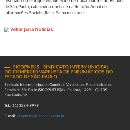
resultado no estoque estabelecido de trabalhadores no Estado
de São Paulo, calculado com base na Relação Anual de
Informações Sociais (Rais). Saiba mais
aqui
.
Voltar para Notícias
SICOPNEUS - SINDICATO INTERMUNICIPAL
DO COMÉRCIO VAREJISTA DE PNEUMÁTICOS DO
ESTADO DE SÃO PAULO
Sindicato Intermunicipal do Comércio Varejista de Pneumáticos do
Estado de São Paulo (SICOPNEUS)Av. Paulista, 1499 – Cj. 709 –
São Paulo/SP
Tel.: (11) 3284-9979
E-mail:
sicopneus@sicopneus.com.br