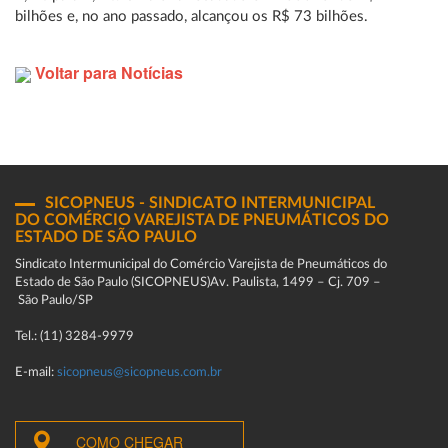
bilhões e, no ano passado, alcançou os R$ 73 bilhões.
Voltar para Notícias
SICOPNEUS - SINDICATO INTERMUNICIPAL
DO COMÉRCIO VAREJISTA DE PNEUMÁTICOS DO
ESTADO DE SÃO PAULO
Sindicato Intermunicipal do Comércio Varejista de Pneumáticos do
Estado de São Paulo (SICOPNEUS)Av. Paulista, 1499 – Cj. 709 –
São Paulo/SP
Tel.: (11) 3284-9979
E-mail:
sicopneus@sicopneus.com.br
COMO CHEGAR