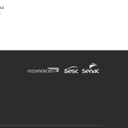
%
sa
l