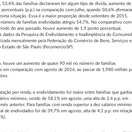
 53,4% das famílias declararam ter algum tipo de dívida, aumento de
 porcentuais (p.p.) na comparação com julho, quando 50,6% afirmar
esma situação. Essa é a maior proporção desde setembro de 2015,
número de famílias endividadas atingiu 54,7%. No comparativo com
íodo do ano passado, houve aumento de 1,9 ponto porcentual,
s dados da Pesquisa de Endividamento e Inadimplência do Consumi
alizada mensalmente pela Federação do Comércio de Bens, Serviços e
 Estado de São Paulo (FecomercioSP).
o, houve um aumento de quase 90 mil no número de famílias
as em comparação com agosto de 2016, ao passar de 1,980 milhão p
hões.
ação por renda, o endividamento foi maior entre famílias que ganh
lários mínimos, sendo de 58,1% em agosto, uma alta de 2,4 p.p. em
 mês anterior. Para famílias com renda superior a dez salários mínimo
al de endividados foi de 39,7% em agosto, alta de 4,1 p.p. em relaçã
6%).