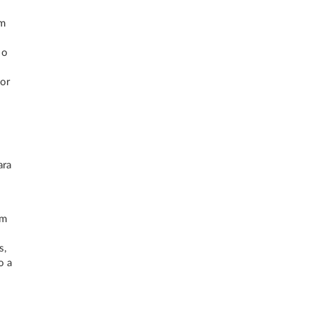
am
 o
dor
ara
am
s,
o a