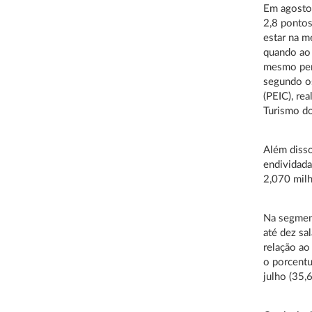
Em agosto,
2,8 pontos
estar na m
quando ao 
mesmo per
segundo o
(PEIC), re
Turismo do
Além diss
endividad
2,070 mil
Na segment
até dez sa
relação ao
o porcentu
julho (35,