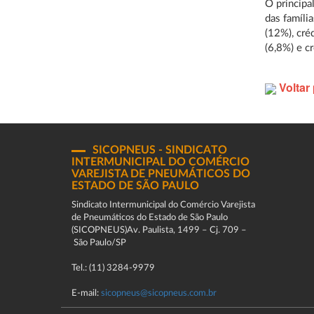
O principa
das famíli
(12%), cré
(6,8%) e c
Voltar 
SICOPNEUS - SINDICATO
INTERMUNICIPAL DO COMÉRCIO
VAREJISTA DE PNEUMÁTICOS DO
ESTADO DE SÃO PAULO
Sindicato Intermunicipal do Comércio Varejista
de Pneumáticos do Estado de São Paulo
(SICOPNEUS)Av. Paulista, 1499 – Cj. 709 –
São Paulo/SP
Tel.: (11) 3284-9979
E-mail:
sicopneus@sicopneus.com.br