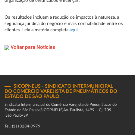
organização de certificados e licenças.
Os resultados incluem a redução de impactos à natureza, a
segurança jurídica do negócio e mais confiabilidade entre os
clientes. Leia a matéria completa
aqui
.
Voltar para Notícias
SICOPNEUS - SINDICATO INTERMUNICIPAL
DO COMÉRCIO VAREJISTA DE PNEUMÁTICOS DO
ESTADO DE SÃO PAULO
Sindicato Intermunicipal do Comércio Varejista de Pneumáticos do
Estado de São Paulo (SICOPNEUS)Av. Paulista, 1499 – Cj. 709 –
São Paulo/SP
Tel.: (11) 3284-9979