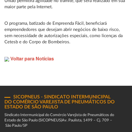
União permitirá agilidade no trâmite, que será realizado em sua
maior parte pela Internet.
O programa, batizado de Empreenda Fácil, beneficiará
empreendedores que desejam abrir negócios de baixo risco,
sem necessidade de autorizações especiais, como licenças da
Cetesb e do Corpo de Bombeiros.
Voltar para Notícias
SICOPNEUS - SINDICATO INTERMUNICIPAL
DO COMÉRCIO VAREJISTA DE PNEUMÁTICOS DO
ESTADO DE SÃO PAULO
Sindicato Intermunicipal do Comércio Varejista de Pneumáticos do
Estado de São Paulo (SICOPNEUS)Av. Paulista, 1499 – Cj. 709 –
São Paulo/SP