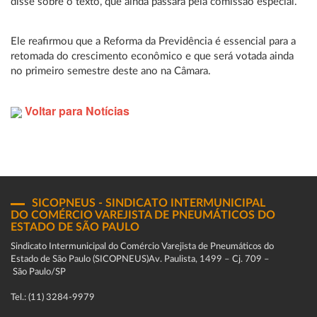
disse sobre o texto, que ainda passará pela comissão especial.
Ele reafirmou que a Reforma da Previdência é essencial para a
retomada do crescimento econômico e que será votada ainda
no primeiro semestre deste ano na Câmara.
Voltar para Notícias
SICOPNEUS - SINDICATO INTERMUNICIPAL
DO COMÉRCIO VAREJISTA DE PNEUMÁTICOS DO
ESTADO DE SÃO PAULO
Sindicato Intermunicipal do Comércio Varejista de Pneumáticos do
Estado de São Paulo (SICOPNEUS)Av. Paulista, 1499 – Cj. 709 –
São Paulo/SP
Tel.: (11) 3284-9979