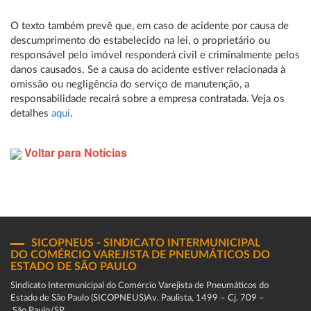
O texto também prevê que, em caso de acidente por causa de
descumprimento do estabelecido na lei, o proprietário ou
responsável pelo imóvel responderá civil e criminalmente pelos
danos causados. Se a causa do acidente estiver relacionada à
omissão ou negligência do serviço de manutenção, a
responsabilidade recairá sobre a empresa contratada. Veja os
detalhes
aqui
.
Voltar para Notícias
SICOPNEUS - SINDICATO INTERMUNICIPAL
DO COMÉRCIO VAREJISTA DE PNEUMÁTICOS DO
ESTADO DE SÃO PAULO
Sindicato Intermunicipal do Comércio Varejista de Pneumáticos do
Estado de São Paulo (SICOPNEUS)Av. Paulista, 1499 – Cj. 709 –
São Paulo/SP