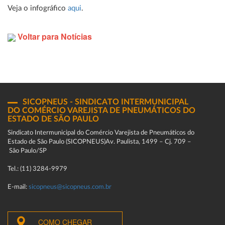
Veja o infográfico
aqui
.
Voltar para Notícias
SICOPNEUS - SINDICATO INTERMUNICIPAL
DO COMÉRCIO VAREJISTA DE PNEUMÁTICOS DO
ESTADO DE SÃO PAULO
Sindicato Intermunicipal do Comércio Varejista de Pneumáticos do
Estado de São Paulo (SICOPNEUS)Av. Paulista, 1499 – Cj. 709 –
São Paulo/SP
Tel.: (11) 3284-9979
E-mail:
sicopneus@sicopneus.com.br
COMO CHEGAR