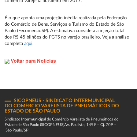
comércio varejista brasileiro em 2017.
É o que aponta uma projeção inédita realizada pela Federação
do Comércio de Bens, Serviços e Turismo do Estado de São
Paulo (FecomercioSP). A estimativa considera a injeção total
dos R$ 45 bilhões do FGTS no varejo brasileiro. Veja a análise
completa
aqui
.
Voltar para Notícias
SICOPNEUS - SINDICATO INTERMUNICIPAL
DO COMÉRCIO VAREJISTA DE PNEUMÁTICOS DO
ESTADO DE SÃO PAULO
Sindicato Intermunicipal do Comércio Varejista de Pneumáticos do
Estado de São Paulo (SICOPNEUS)Av. Paulista, 1499 – Cj. 709 –
São Paulo/SP