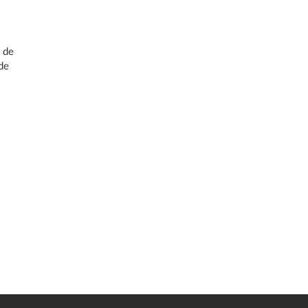
o
s de
de
s