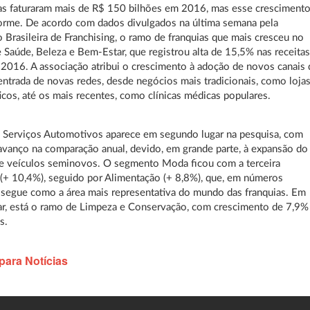
as faturaram mais de R$ 150 bilhões em 2016, mas esse cresciment
orme. De acordo com dados divulgados na última semana pela
 Brasileira de Franchising, o ramo de franquias que mais cresceu no
e Saúde, Beleza e Bem-Estar, que registrou alta de 15,5% nas receita
2016. A associação atribui o crescimento à adoção de novos canais 
entrada de novas redes, desde negócios mais tradicionais, como loja
cos, até os mais recentes, como clínicas médicas populares.
 Serviços Automotivos aparece em segundo lugar na pesquisa, com
vanço na comparação anual, devido, em grande parte, à expansão do
e veículos seminovos. O segmento Moda ficou com a terceira
(+ 10,4%), seguido por Alimentação (+ 8,8%), que, em números
 segue como a área mais representativa do mundo das franquias. Em
ar, está o ramo de Limpeza e Conservação, com crescimento de 7,9%
s.
para Notícias