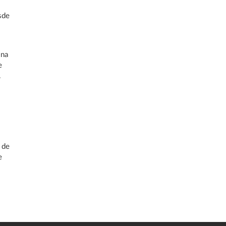
o
sde
 na
e
.
 de
e