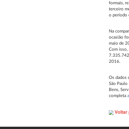
formais, r
terceiro m
o período
Na compar
ocasião fo
maio de 20
Com isso, 
7.335.742 
2016.
Os dados 
São Paulo 
Bens, Serv
completa
Voltar 