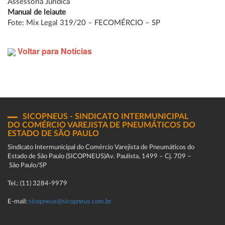
Assessoria Jurídica
Manual de leiaute
Fote: Mix Legal 319/20 – FECOMÉRCIO – SP
Voltar para Notícias
SICOPNEUS - SINDICATO INTERMUNICIPAL
DO COMÉRCIO VAREJISTA DE PNEUMÁTICOS DO
ESTADO DE SÃO PAULO
Sindicato Intermunicipal do Comércio Varejista de Pneumáticos do
Estado de São Paulo (SICOPNEUS)Av. Paulista, 1499 – Cj. 709 –
São Paulo/SP
Tel.: (11) 3284-9979
E-mail:
sicopneus@sicopneus.com.br