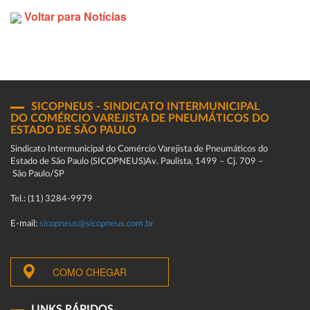
Voltar para Notícias
SICOPNEUS - SINDICATO INTERMUNICIPAL
DO COMÉRCIO VAREJISTA DE PNEUMÁTICOS DO
ESTADO DE SÃO PAULO
Sindicato Intermunicipal do Comércio Varejista de Pneumáticos do
Estado de São Paulo (SICOPNEUS)Av. Paulista, 1499 – Cj. 709 –
São Paulo/SP
Tel.: (11) 3284-9979
E-mail:
sicopneus@sicopneus.com.br
COMO CHEGAR
LINKS RÁPIDOS