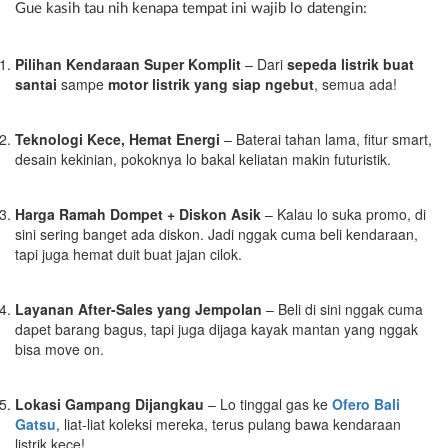
Gue kasih tau nih kenapa tempat ini wajib lo datengin:
Pilihan Kendaraan Super Komplit
– Dari
sepeda listrik buat
santai
sampe
motor listrik yang siap ngebut
, semua ada!
Teknologi Kece, Hemat Energi
– Baterai tahan lama, fitur smart,
desain kekinian, pokoknya lo bakal keliatan makin futuristik.
Harga Ramah Dompet + Diskon Asik
– Kalau lo suka promo, di
sini sering banget ada diskon. Jadi nggak cuma beli kendaraan,
tapi juga hemat duit buat jajan cilok.
Layanan After-Sales yang Jempolan
– Beli di sini nggak cuma
dapet barang bagus, tapi juga dijaga kayak mantan yang nggak
bisa move on.
Lokasi Gampang Dijangkau
– Lo tinggal gas ke
Ofero Bali
Gatsu
, liat-liat koleksi mereka, terus pulang bawa kendaraan
listrik kece!