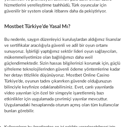
hizmetlerini yerelleştirme taahhüdü, Türk oyuncular için
güvenilir bir system olarak itibarını daha da pekiştiriyor.
Mostbet Türkiye’de Yasal Mı?
Bu nedenle, saygın düzenleyici kuruluşlardan aldığımız lisanslar
ve sertifikalar aracılığıyla güvenli ve adil bir oyun ortamı
sunuyoruz. İşbirliği yaptığımız sektör lideri oyun sağlayıcıları,
mükemmeliyetimize olan bağlılığımızı daha weil
güçlendirmektedir. Sizin hassas bilgilerinizi korumak için, güçlü
şifreleme teknolojilerinden güvenli ödeme yöntemlerine kadar
her detayı titizlikle düşünüyoruz. Mostbet Online Casino
Türkiye’de, oyunun tadını çıkarırken güvende olduğunuzun
bilinciyle keyfinize odaklanabilirsiniz. Evet, canlı yayınlarda
video yayınları için özel bir simgeyle işaretlenmiş bazı
etkinlikler için uygulamada çevrimiçi yayınlar mevcuttur.
Uygulamadaki hesaplarında oturum açmış olan tüm kullanıcılar
bunları görebilir.
Kullanıcıların bu fırsatlardan en iyi şekilde yararlanabilmesi için,