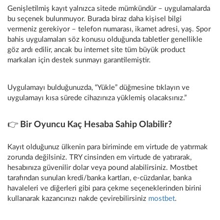
Genişletilmiş kayıt yalnızca sitede mümkündür – uygulamalarda
bu seçenek bulunmuyor. Burada biraz daha kişisel bilgi
vermeniz gerekiyor – telefon numarası, ikamet adresi, yaş. Spor
bahis uygulamaları söz konusu olduğunda tabletler genellikle
göz ardı edilir, ancak bu internet site tüm büyük product
markaları için destek sunmayı garantilemiştir.
Uygulamayı bulduğunuzda, “Yükle” düğmesine tıklayın ve
uygulamayı kısa sürede cihazınıza yüklemiş olacaksınız.”
👉 Bir Oyuncu Kaç Hesaba Sahip Olabilir?
Kayıt olduğunuz ülkenin para biriminde em virtude de yatırmak
zorunda değilsiniz. TRY cinsinden em virtude de yatırarak,
hesabınıza güvenilir dolar veya pound alabilirsiniz. Mostbet
tarafından sunulan kredi/banka kartları, e-cüzdanlar, banka
havaleleri ve diğerleri gibi para çekme seçeneklerinden birini
kullanarak kazancınızı nakde çevirebilirsiniz
mostbet
.