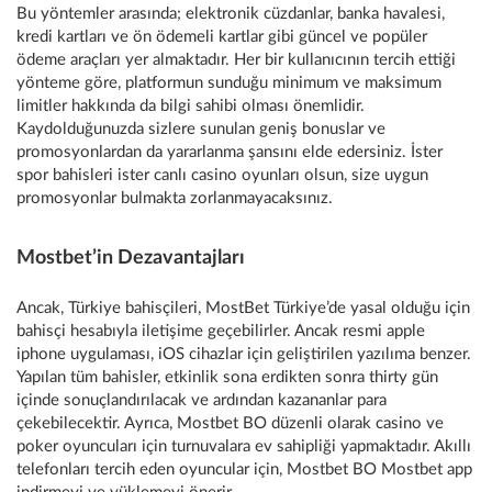
Bu yöntemler arasında; elektronik cüzdanlar, banka havalesi,
kredi kartları ve ön ödemeli kartlar gibi güncel ve popüler
ödeme araçları yer almaktadır. Her bir kullanıcının tercih ettiği
yönteme göre, platformun sunduğu minimum ve maksimum
limitler hakkında da bilgi sahibi olması önemlidir.
Kaydolduğunuzda sizlere sunulan geniş bonuslar ve
promosyonlardan da yararlanma şansını elde edersiniz. İster
spor bahisleri ister canlı casino oyunları olsun, size uygun
promosyonlar bulmakta zorlanmayacaksınız.
Mostbet’in Dezavantajları
Ancak, Türkiye bahisçileri, MostBet Türkiye’de yasal olduğu için
bahisçi hesabıyla iletişime geçebilirler. Ancak resmi apple
iphone uygulaması, iOS cihazlar için geliştirilen yazılıma benzer.
Yapılan tüm bahisler, etkinlik sona erdikten sonra thirty gün
içinde sonuçlandırılacak ve ardından kazananlar para
çekebilecektir. Ayrıca, Mostbet BO düzenli olarak casino ve
poker oyuncuları için turnuvalara ev sahipliği yapmaktadır. Akıllı
telefonları tercih eden oyuncular için, Mostbet BO Mostbet app