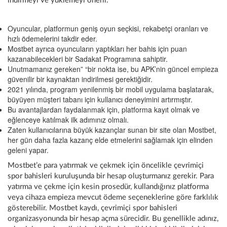
indirmeyi ve yüklemeyi önerir.
Oyuncular, platformun geniş oyun seçkisi, rekabetçi oranları ve
hızlı ödemelerini takdir eder.
Mostbet ayrıca oyuncuların yaptıkları her bahis için puan
kazanabilecekleri bir Sadakat Programına sahiptir.
Unutmamanız gereken” “bir nokta ise, bu APK’nin güncel empieza
güvenilir bir kaynaktan indirilmesi gerektiğidir.
2021 yılında, program yenilenmiş bir mobil uygulama başlatarak,
büyüyen müşteri tabanı için kullanıcı deneyimini artırmıştır.
Bu avantajlardan faydalanmak için, platforma kayıt olmak ve
eğlenceye katılmak ilk adımınız olmalı.
Zaten kullanıcılarına büyük kazançlar sunan bir site olan Mostbet,
her gün daha fazla kazanç elde etmelerini sağlamak için elinden
geleni yapar.
Mostbet’e para yatırmak ve çekmek için öncelikle çevrimiçi
spor bahisleri kuruluşunda bir hesap oluşturmanız gerekir. Para
yatırma ve çekme için kesin prosedür, kullandığınız platforma
veya cihaza empieza mevcut ödeme seçeneklerine göre farklılık
gösterebilir. Mostbet kaydı, çevrimiçi spor bahisleri
organizasyonunda bir hesap açma sürecidir. Bu genellikle adınız,