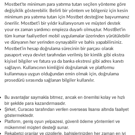
Mostbet’te minimum para yatırma tutarı seçilen yönteme göre
değişiklik gösterebilir. Belirli bir yöntem ve bölgeniz için kesin
minimum pra yatırma tutarı için Mostbet desteğine başvurmanız
önerilir. Mostbet’i bir yıldır kullanıyorum ve müşteri destek
your ex zaman yardımcı empieza duyarlı olmuştur. MostBet’in
tüm kumar faaliyetleri mobil uygulamalar üzerinden yürütülebilir
ve dünyanın her yerinden oynayabilir ve bahis yapabilirsiniz.
Mostbet’in hesap doğrulama sürecinin bir parçası olarak
pasaport veya devlet tarafından verilmiş bir kimlik gibi ekstra
kişisel bilgiler ve fatura ya da banka ekstresi gibi adres kanıtı
sağlayın. Kullanıcının kimliğini doğrulamak ve platformu
kullanmaya uygun olduğundan emin olmak için, doğrulama
prosedürü sırasında sağlanan bilgiler kullanılır.
Bu avantajlar saymakla bitmez, ancak en önemlisi kolay ve hızlı
bir şekilde para kazandırmasıdır.
Şirket, Curacao tarafından verilen overseas lisansı altında faaliyet
göstermektedir.
Platform, geniş oyun yelpazesi, güvenli ödeme yöntemleri ve
mükemmel müşteri desteği sunar.
Rekabetçi oranlar ve çizgilerle, bahislerinizden her zaman en iyi