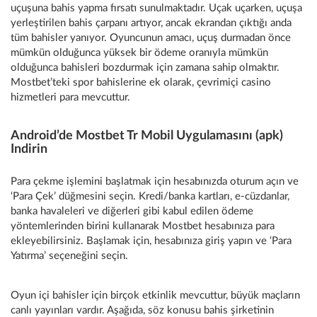
uçuşuna bahis yapma fırsatı sunulmaktadır. Uçak uçarken, uçuşa
yerleştirilen bahis çarpanı artıyor, ancak ekrandan çıktığı anda
tüm bahisler yanıyor. Oyuncunun amacı, uçuş durmadan önce
mümkün olduğunca yüksek bir ödeme oranıyla mümkün
olduğunca bahisleri bozdurmak için zamana sahip olmaktır.
Mostbet’teki spor bahislerine ek olarak, çevrimiçi casino
hizmetleri para mevcuttur.
Android’de Mostbet Tr Mobil Uygulamasını (apk)
Indirin
Para çekme işlemini başlatmak için hesabınızda oturum açın ve
‘Para Çek’ düğmesini seçin. Kredi/banka kartları, e-cüzdanlar,
banka havaleleri ve diğerleri gibi kabul edilen ödeme
yöntemlerinden birini kullanarak Mostbet hesabınıza para
ekleyebilirsiniz. Başlamak için, hesabınıza giriş yapın ve ‘Para
Yatırma’ seçeneğini seçin.
Oyun içi bahisler için birçok etkinlik mevcuttur, büyük maçların
canlı yayınları vardır. Aşağıda, söz konusu bahis şirketinin