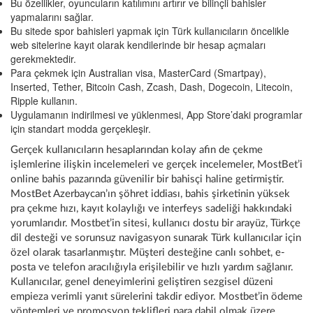
Bu özellikler, oyuncuların katılımını artırır ve bilinçli bahisler
yapmalarını sağlar.
Bu sitede spor bahisleri yapmak için Türk kullanıcıların öncelikle
web sitelerine kayıt olarak kendilerinde bir hesap açmaları
gerekmektedir.
Para çekmek için Australian visa, MasterCard (Smartpay),
Inserted, Tether, Bitcoin Cash, Zcash, Dash, Dogecoin, Litecoin,
Ripple kullanın.
Uygulamanın indirilmesi ve yüklenmesi, App Store’daki programlar
için standart modda gerçekleşir.
Gerçek kullanıcıların hesaplarından kolay afin de çekme
işlemlerine ilişkin incelemeleri ve gerçek incelemeler, MostBet’i
online bahis pazarında güvenilir bir bahisçi haline getirmiştir.
MostBet Azerbaycan’ın şöhret iddiası, bahis şirketinin yüksek
pra çekme hızı, kayıt kolaylığı ve interfeys sadeliği hakkındaki
yorumlarıdır. Mostbet’in sitesi, kullanıcı dostu bir arayüz, Türkçe
dil desteği ve sorunsuz navigasyon sunarak Türk kullanıcılar için
özel olarak tasarlanmıştır. Müşteri desteğine canlı sohbet, e-
posta ve telefon aracılığıyla erişilebilir ve hızlı yardım sağlanır.
Kullanıcılar, genel deneyimlerini geliştiren sezgisel düzeni
empieza verimli yanıt sürelerini takdir ediyor. Mostbet’in ödeme
yöntemleri ve promosyon teklifleri para dahil olmak üzere