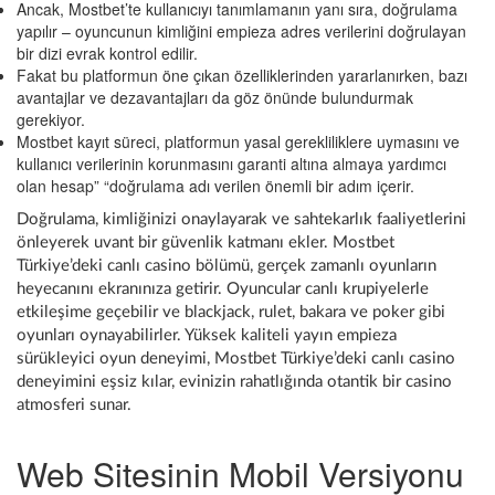
Ancak, Mostbet’te kullanıcıyı tanımlamanın yanı sıra, doğrulama
yapılır – oyuncunun kimliğini empieza adres verilerini doğrulayan
bir dizi evrak kontrol edilir.
Fakat bu platformun öne çıkan özelliklerinden yararlanırken, bazı
avantajlar ve dezavantajları da göz önünde bulundurmak
gerekiyor.
Mostbet kayıt süreci, platformun yasal gerekliliklere uymasını ve
kullanıcı verilerinin korunmasını garanti altına almaya yardımcı
olan hesap” “doğrulama adı verilen önemli bir adım içerir.
Doğrulama, kimliğinizi onaylayarak ve sahtekarlık faaliyetlerini
önleyerek uvant bir güvenlik katmanı ekler. Mostbet
Türkiye’deki canlı casino bölümü, gerçek zamanlı oyunların
heyecanını ekranınıza getirir. Oyuncular canlı krupiyelerle
etkileşime geçebilir ve blackjack, rulet, bakara ve poker gibi
oyunları oynayabilirler. Yüksek kaliteli yayın empieza
sürükleyici oyun deneyimi, Mostbet Türkiye’deki canlı casino
deneyimini eşsiz kılar, evinizin rahatlığında otantik bir casino
atmosferi sunar.
Web Sitesinin Mobil Versiyonu