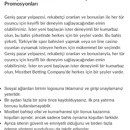
Promosyonları
Geniş pazar yelpazesi, rekabetçi oranları ve bonusları ile her tür
oyuncu için keyifli bir deneyim sağlayacağından emin
olabilirsiniz. İster yeni başlayan ister deneyimli bir kumarbaz
olun, bu bahis şirketinde herkes için bir şeyler vardır. Bu bahis
şirketi, Türkiye’de spor bahisleri yapmak veya on line casino
oyunları oynamak isteyen herkes için mükemmel bir seçimdir.
Geniş pazar yelpazesi, rekabetçi oranları ve bonuslarıyla, her tür
oyuncu için keyifli bir deneyim sağlayacağından emin
olabilirsiniz. İster en yeni başlayan ister deneyimli bir kumarbaz
olun, Mostbet Betting Company’de herkes için bir şeyler vardır.
Sosyal ağlardan birinin logosuna tıklamanız ve girişi onaylamanız
yeterlidir.
Bir aydan fazla bir süre önce kaydolduysanız, ilk pra yatırma
bonusu kullanılamayabilir.
Mostbet bahisçi ofisi ve kumarhanesi için bonus kazanma
koşulları aynıdır, ancak sadece bahis oynama koşulları farklıdır.
Ayrıca sitenin güvenli ve emniyetli olduğunu ve birden fazla
ödeme yöntemi sunduğunu da takdir ediyorlar.