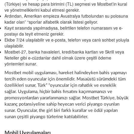
(Türkiye) ve hesap para birimini (TL) seçmesi ve Mostbet’in kural
ve yönetmeliklerini kabul etmesi gerekir.
Ardından, Amerikan empieza Avustralya futbolundan su polosuna
kadar olan” “sporlar alfabetik olarak listesi geliyor.
Kayıt sırasında yapılmadıysa, belirtilen telefon numarasını ve e-
postayı da teyit etmeniz gerekir.
Ekibe 7/24 ulaşılabilir ve e-posta, telefon veya canlı sohbet yoluyla
ulaşılabilir.
Mostbet-27, banka havaleleri, kredi/banka kartları ve Skrill veya
Neteller gibi e-cüzdanlar dahil olmak üzere çeşitli ödeme
yöntemleri sunar.
Mostbet mobil uygulaması, hareket halindeyken bahis yapmayı
tercih eden oyuncular için önemlidir. Masaüstü sürümdeki tüm
özellikleri sunar, Türk” “oyuncular için rahatlık ve esneklik
sağlar. Uygulama, hiçbir bahis fırsatını kaçırmamanızı ve
promosyonlardan yararlanmanızı sağlar. Mostbet Türkiye, büyük
kazanç potansiyeline sahip heyecan verici piyango oyunları
sunar. Oyuncular, the girl biri farklı kurallar ve ödül yapıları
sunan çeşitli piyango türlerine katılabilirler.
Mobil Uygulamaları