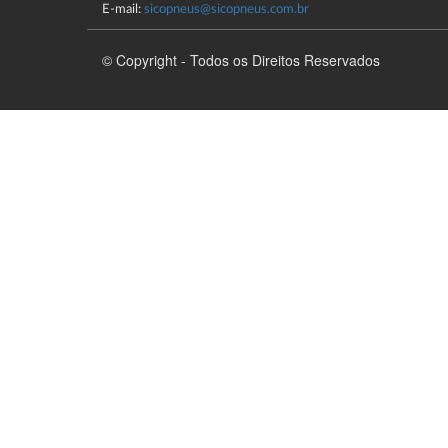
E-mail:
sicopneus@sicopneus.com.br
© Copyright - Todos os Direitos Reservados