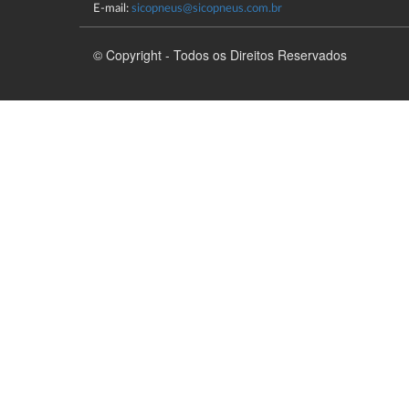
E-mail:
sicopneus@sicopneus.com.br
© Copyright - Todos os Direitos Reservados