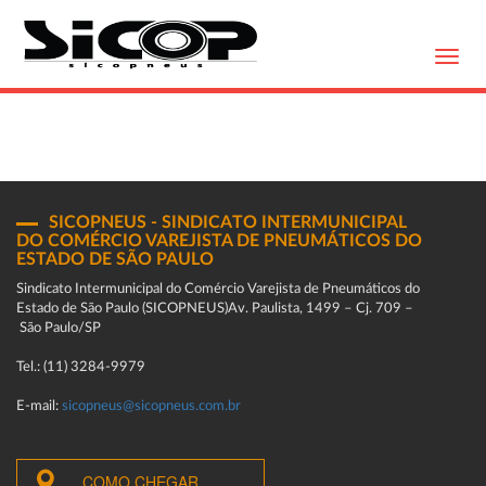
Toggl
navig
SICOPNEUS - SINDICATO INTERMUNICIPAL
DO COMÉRCIO VAREJISTA DE PNEUMÁTICOS DO
ESTADO DE SÃO PAULO
Sindicato Intermunicipal do Comércio Varejista de Pneumáticos do
Estado de São Paulo (SICOPNEUS)Av. Paulista, 1499 – Cj. 709 –
São Paulo/SP
Tel.: (11) 3284-9979
E-mail:
sicopneus@sicopneus.com.br
COMO CHEGAR