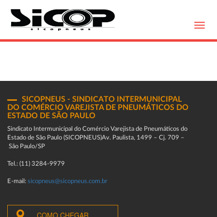
Toggl
navig
SICOPNEUS - SINDICATO INTERMUNICIPAL
DO COMÉRCIO VAREJISTA DE PNEUMÁTICOS DO
ESTADO DE SÃO PAULO
Sindicato Intermunicipal do Comércio Varejista de Pneumáticos do
Estado de São Paulo (SICOPNEUS)Av. Paulista, 1499 – Cj. 709 –
São Paulo/SP
Tel.: (11) 3284-9979
E-mail:
sicopneus@sicopneus.com.br
COMO CHEGAR