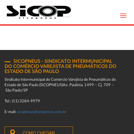
Toggl
navig
SICOPNEUS - SINDICATO INTERMUNICIPAL
DO COMÉRCIO VAREJISTA DE PNEUMÁTICOS DO
ESTADO DE SÃO PAULO
Sindicato Intermunicipal do Comércio Varejista de Pneumáticos do
Estado de São Paulo (SICOPNEUS)Av. Paulista, 1499 – Cj. 709 –
São Paulo/SP
Tel.: (11) 3284-9979
E-mail:
sicopneus@sicopneus.com.br
COMO CHEGAR