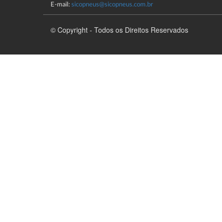
E-mail:
sicopneus@sicopneus.com.br
© Copyright - Todos os Direitos Reservados