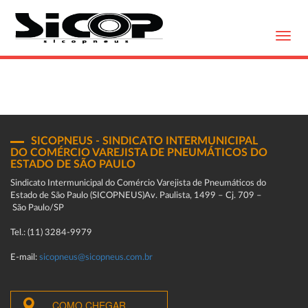
Toggl
navig
SICOPNEUS - SINDICATO INTERMUNICIPAL
DO COMÉRCIO VAREJISTA DE PNEUMÁTICOS DO
ESTADO DE SÃO PAULO
Sindicato Intermunicipal do Comércio Varejista de Pneumáticos do
Estado de São Paulo (SICOPNEUS)Av. Paulista, 1499 – Cj. 709 –
São Paulo/SP
Tel.: (11) 3284-9979
E-mail:
sicopneus@sicopneus.com.br
COMO CHEGAR