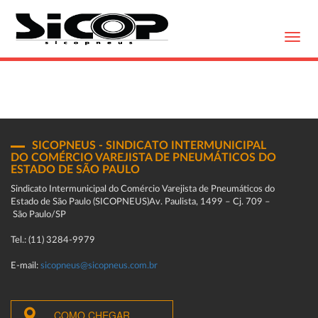
Toggl
navig
SICOPNEUS - SINDICATO INTERMUNICIPAL
DO COMÉRCIO VAREJISTA DE PNEUMÁTICOS DO
ESTADO DE SÃO PAULO
Sindicato Intermunicipal do Comércio Varejista de Pneumáticos do
Estado de São Paulo (SICOPNEUS)Av. Paulista, 1499 – Cj. 709 –
São Paulo/SP
Tel.: (11) 3284-9979
E-mail:
sicopneus@sicopneus.com.br
COMO CHEGAR