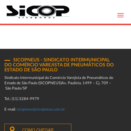
Toggl
navig
SICOPNEUS - SINDICATO INTERMUNICIPAL
DO COMÉRCIO VAREJISTA DE PNEUMÁTICOS DO
ESTADO DE SÃO PAULO
Sindicato Intermunicipal do Comércio Varejista de Pneumáticos do
Estado de São Paulo (SICOPNEUS)Av. Paulista, 1499 – Cj. 709 –
São Paulo/SP
Tel.: (11) 3284-9979
E-mail:
sicopneus@sicopneus.com.br
COMO CHEGAR