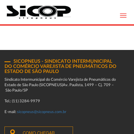
Toggl
navig
SICOPNEUS - SINDICATO INTERMUNICIPAL
DO COMÉRCIO VAREJISTA DE PNEUMÁTICOS DO
ESTADO DE SÃO PAULO
Sindicato Intermunicipal do Comércio Varejista de Pneumáticos do
Estado de São Paulo (SICOPNEUS)Av. Paulista, 1499 – Cj. 709 –
São Paulo/SP
Tel.: (11) 3284-9979
E-mail:
sicopneus@sicopneus.com.br
COMO CHEGAR